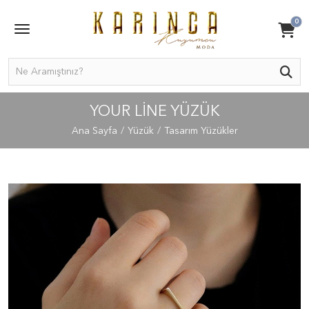
0
YOUR LINE YÜZÜK
Ana Sayfa
Yüzük
Tasarım Yüzükler