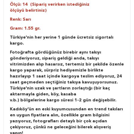
Ölçü: 14 (Sipariş verirken istediğiniz
ölçüyü belirtiniz)
Renk: Sarı
Gram: 1.55 gr.
Türkiye'nin her yerine 1 günde ücretsiz sigortalı
kargo.
Fotoğrafta gördüğünüz birebir aynı takıyı
gönderiyoruz, sipariş geldiği anda, takıyı
vitrimizden alıp hasarsız, tertemiz bir şekilde özenle
kargo yaparak, sürpriz hediyemizle birlikte
hazırlayıp 1 saat içinde kargoya teslim ediyoruz, 24
saat geçmeden seçtiğiniz takıya kavuşuyorsunuz.
Türkiye'nin uzak ve şartların zorlaştığı (bir kaç
aktarmayla giden, köy, kasaba
v.b.) bölgelerine kargo süresi 1-2 gün değişebilir.
Kadıköy'ün en eski kuyumcusundan en trend takıları
en uygun fiyatlara alın, özellikle gram bilgisini
yazıyoruz, fotografları detaylı bir çok açıdan
çekiyoruz, çünkü ne geleceğini bilerek alışveriş
yapın!