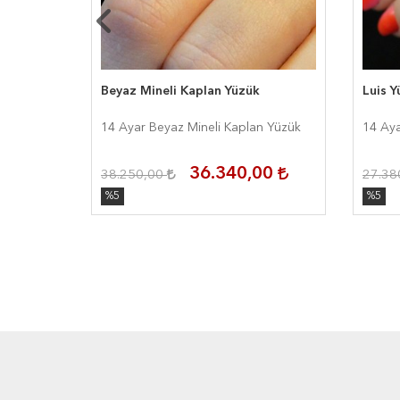
Beyaz Mineli Kaplan Yüzük
Luis Y
14 Ayar Beyaz Mineli Kaplan Yüzük
14 Aya
00
36.340,00
38.250,00
27.38
%5
%5