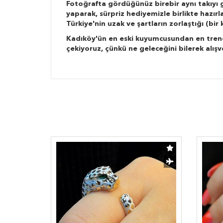
Fotoğrafta gördüğünüz birebir aynı takıyı g
yaparak, sürpriz hediyemizle birlikte hazır
Türkiye'nin uzak ve şartların zorlaştığı (bi
Kadıköy'ün en eski kuyumcusundan en trend ta
çekiyoruz, çünkü ne geleceğini bilerek alışv