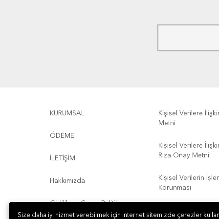
KURUMSAL
Kişisel Verilere İliş
Metni
ÖDEME
Kişisel Verilere İliş
Rıza Onay Metni
İLETİŞİM
Kişisel Verilerin İşl
Hakkımızda
Korunması
Gizlilik ve Çerez Politikası
Kullanım Koşulları
Size daha iyi hizmet verebilmek için internet sitemizde çerezler kullan