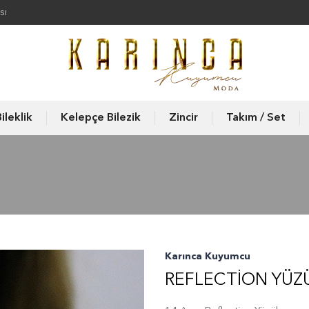
sı
ileklik
Kelepçe Bilezik
Zincir
Takım / Set
Karınca Kuyumcu
REFLECTION YÜZ