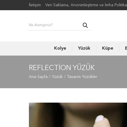
İletişim
Veri Saklama, Anonimleştirme ve İmha Politika
Kolye
Yüzük
Küpe
B
REFLECTION YÜZÜK
Ana Sayfa
Yüzük
Tasarım Yüzükler