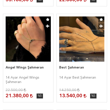
53.160,00
22.800,00
%5
%5
Angel Wings Şahmeran
Best Şahmeran
14 Ayar Angel Wings
14 Ayar Best Şahmeran
Şahmeran
22.500,00
14.250,00
21.380,00
13.540,00
%5
%5