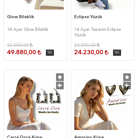
Glow Bileklik
Eclipse Yüzük
14 Ayar Glow Bileklik
14 Ayar Tasarım Eclipse
Yüzük
52.500,00
25.500,00
49.880,00
24.230,00
%5
%5
Carré Doré Küpe
Amorino Küpe