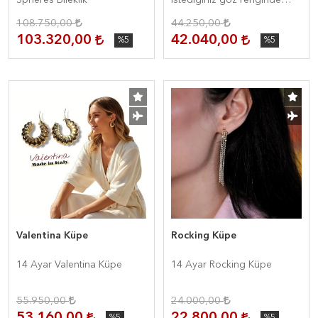
Spheres Bileklik
İstediğiniz göz renginde
hazırlayalım
108.750,00
44.250,00
103.320,00
42.040,00
%5
%5
Valentina Küpe
Rocking Küpe
14 Ayar Valentina Küpe
14 Ayar Rocking Küpe
55.950,00
24.000,00