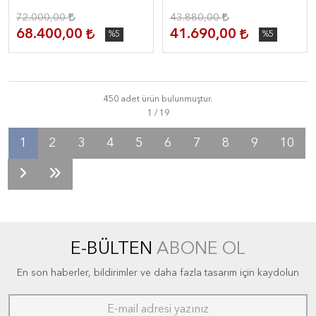
72.000,00
43.880,00
68.400,00
41.690,00
%5
%5
450 adet ürün bulunmuştur.
1
2
3
4
5
6
7
8
9
10
E-BÜLTEN
ABONE OL
En son haberler, bildirimler ve daha fazla tasarım için kaydolun