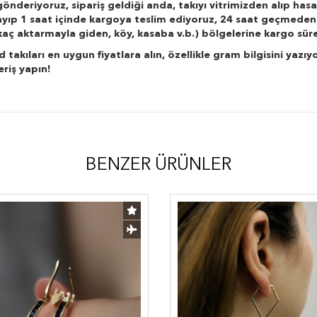
önderiyoruz, sipariş geldiği anda, takıyı vitrimizden alıp hasa
layıp 1 saat içinde kargoya teslim ediyoruz, 24 saat geçmeden
r kaç aktarmayla giden, köy, kasaba v.b.) bölgelerine kargo süre
kıları en uygun fiyatlara alın, özellikle gram bilgisini yazıyo
eriş yapın!
BENZER ÜRÜNLER