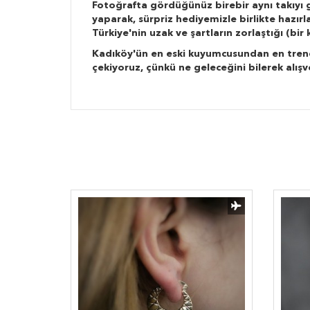
Fotoğrafta gördüğünüz birebir aynı takıyı g
yaparak, sürpriz hediyemizle birlikte hazır
Türkiye'nin uzak ve şartların zorlaştığı (bi
Kadıköy'ün en eski kuyumcusundan en trend ta
çekiyoruz, çünkü ne geleceğini bilerek alışv