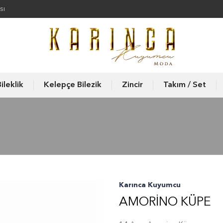
sı
ileklik
Kelepçe Bilezik
Zincir
Takım / Set
Karınca Kuyumcu
AMORINO KÜPE