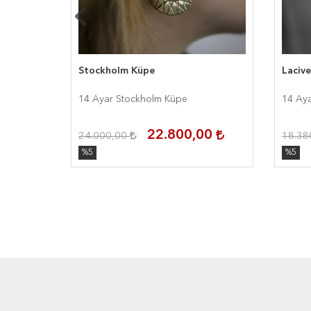
Stockholm Küpe
Lacive
14 Ayar Stockholm Küpe
14 Aya
00
22.800,00
24.000,00
18.38
%5
%5