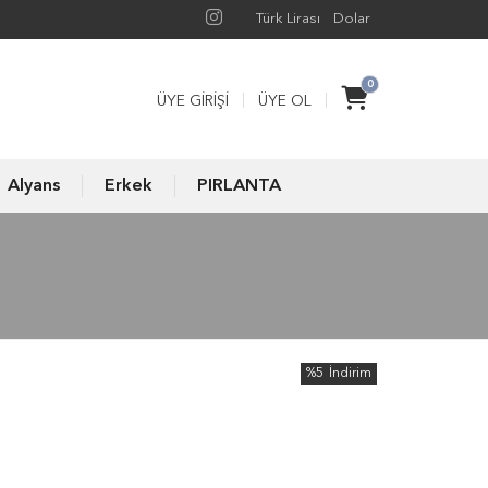
Türk Lirası
Dolar
0
ÜYE GIRIŞI
ÜYE OL
Alyans
Erkek
PIRLANTA
%5
İndirim