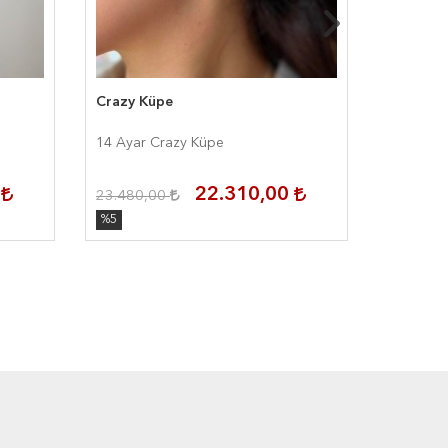
Crazy Küpe
Fuşya Ta
14 Ayar Crazy Küpe
14 Ayar 
0
22.310,00
23.480,00
12.000,
%5
%5