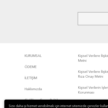
KURUMSAL
Kişisel Verilere İliş
Metni
ÖDEME
Kişisel Verilere İliş
Rıza Onay Metni
İLETİŞİM
Kişisel Verilerin İşl
Hakkımızda
Korunması
Gizlilik ve Çerez Politikası
Kullanım Koşulları
Size daha iyi hizmet verebilmek için internet sitemizde çerezler kullan