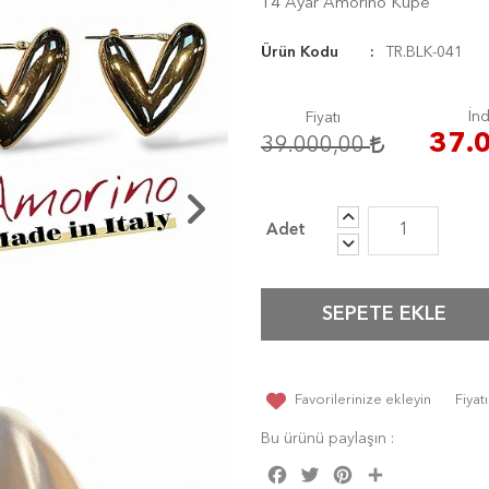
14 Ayar Amorino Küpe
Ürün Kodu
TR.BLK-041
İnd
Fiyatı
37.
39.000,00
SEPETE EKLE
Favorilerinize ekleyin
Fiya
Bu ürünü paylaşın :
Facebook
Twitter
Pinterest
Share