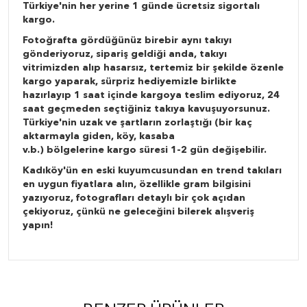
Türkiye'nin her yerine 1 günde ücretsiz sigortalı
kargo.
Fotoğrafta gördüğünüz birebir aynı takıyı
gönderiyoruz, sipariş geldiği anda, takıyı
vitrimizden alıp hasarsız, tertemiz bir şekilde özenle
kargo yaparak, sürpriz hediyemizle birlikte
hazırlayıp 1 saat içinde kargoya teslim ediyoruz, 24
saat geçmeden seçtiğiniz takıya kavuşuyorsunuz.
Türkiye'nin uzak ve şartların zorlaştığı (bir kaç
aktarmayla giden, köy, kasaba
v.b.) bölgelerine kargo süresi 1-2 gün değişebilir.
Kadıköy'ün en eski kuyumcusundan en trend takıları
en uygun fiyatlara alın, özellikle gram bilgisini
yazıyoruz, fotografları detaylı bir çok açıdan
çekiyoruz, çünkü ne geleceğini bilerek alışveriş
yapın!