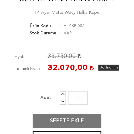
14 Ayar Matte Wavy Halka Küpe
Ürün Kodu
HLK.KP-006
Stok Durumu
VAR
33.750,00
Fiyatı
32.070,00
%5
İndirim
İndirimli Fiyatı
SEPETE EKLE