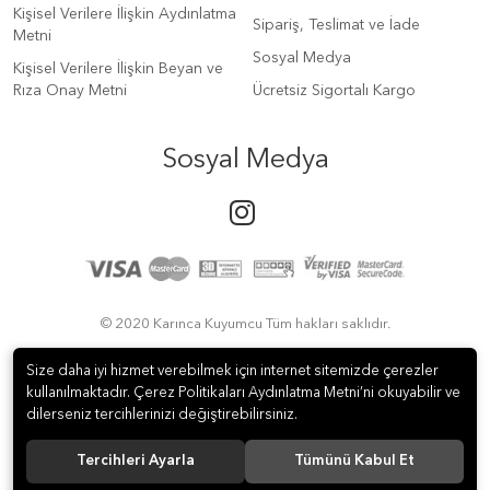
Kişisel Verilere İlişkin Aydınlatma
Sipariş, Teslimat ve İade
Metni
Sosyal Medya
Kişisel Verilere İlişkin Beyan ve
Rıza Onay Metni
Ücretsiz Sigortalı Kargo
Sosyal Medya
© 2020 Karınca Kuyumcu Tüm hakları saklıdır.
Size daha iyi hizmet verebilmek için internet sitemizde çerezler
kullanılmaktadır. Çerez Politikaları Aydınlatma Metni’ni okuyabilir ve
dilerseniz tercihlerinizi değiştirebilirsiniz.
Tercihleri Ayarla
Tümünü Kabul Et