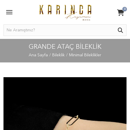
0
GRANDE ATAÇ BILEKLIK
Ana Sayfa
Bileklik
Minimal Bileklikler