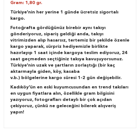
Gram: 1,80 gr.
Türkiye'nin her yerine 1 günde ücretsiz sigortalı
kargo.
Fotoğrafta gördüğünüz birebir aynı takıyı
gönderiyoruz, sipariş geldiği anda, takıyı
vitrimizden alıp hasarsız, tertemiz bir şekilde özenle
kargo yaparak, sürpriz hediyemizle birlikte
hazırlayıp 1 saat içinde kargoya teslim ediyoruz, 24
saat geçmeden seçtiğiniz takıya kavuşuyorsunuz.
Türkiye'nin uzak ve şartların zorlaştığı (bir kaç
aktarmayla giden, köy, kasaba
v.b.) bölgelerine kargo süresi 1-2 gün değişebilir.
Kadıköy'ün en eski kuyumcusundan en trend takıları
en uygun fiyatlara alın, özellikle gram bilgisini
yazıyoruz, fotografları detaylı bir çok açıdan
çekiyoruz, çünkü ne geleceğini bilerek alışveriş
yapın!