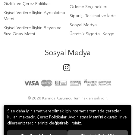
Gizlilik ve Çerez Politikası
Ödeme Seçenekleri
Kişisel Verilere İlişkin Aydınlatma
Sipariş, Teslimat ve İade
Metni
Sosyal Medya
Kişisel Verilere İlişkin Beyan ve
Rıza Onay Metni
Ücretsiz Sigortalı Kargo
Sosyal Medya
© 2020 Karınca Kuyumcu Tüm hakları saklıdır.
Size daha iyi hizmet verebilmek için internet sitemizde çerezler
kullanılmaktadır. Çerez Politikaları Aydınlatma Metni’ni okuyabilir ve
dilerseniz tercihlerinizi değiştirebilirsiniz.