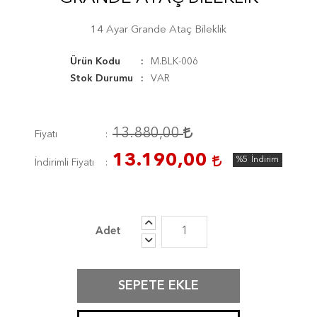
14 Ayar Grande Ataç Bileklik
Ürün Kodu
M.BLK-006
Stok Durumu
VAR
13.880,00
Fiyatı
13.190,00
%5
İndirim
İndirimli Fiyatı
SEPETE EKLE