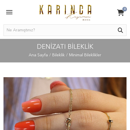
0
DENIZATI BILEKLIK
Ana Sayfa
Bileklik
Minimal Bileklikler