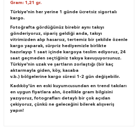
Gram: 1,21 gr.
Türkiye'nin her yerine 1 günde ücretsiz sigortalı
kargo.
Fotoğrafta gördüğünüz birebir aynı takıyı
gönderiyoruz, sipariş geldiği anda, takıyı
vitrimizden alıp hasarsız, tertemiz bir şekilde özenle
kargo yaparak, sürpriz hediyemizle birlikte
hazırlayıp 1 saat içinde kargoya teslim ediyoruz, 24
saat geçmeden seçtiğiniz takıya kavuşuyorsunuz.
Türkiye'nin uzak ve şartların zorlaştığı (bir kaç
aktarmayla giden, köy, kasaba
v.b.) bölgelerine kargo süresi 1-2 gün değişebilir.
Kadıköy'ün en eski kuyumcusundan en trend takıları
en uygun fiyatlara alın, özellikle gram bilgisini
yazıyoruz, fotografları detaylı bir çok açıdan
çekiyoruz, çünkü ne geleceğini bilerek alışveriş
yapın!