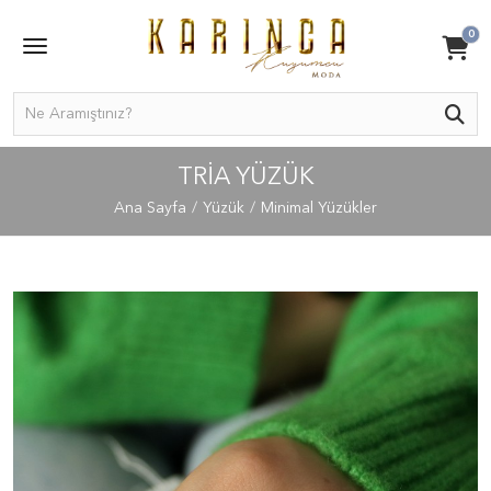
0
TRIA YÜZÜK
Ana Sayfa
Yüzük
Minimal Yüzükler