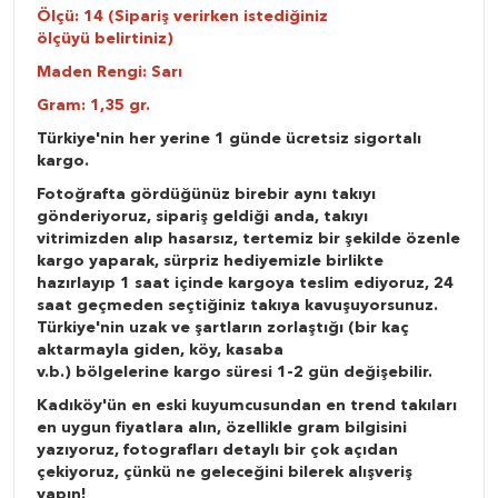
Ölçü: 14 (Sipariş verirken istediğiniz
ölçüyü belirtiniz)
Maden Rengi: Sarı
Gram: 1,35 gr.
Türkiye'nin her yerine 1 günde ücretsiz sigortalı
kargo.
Fotoğrafta gördüğünüz birebir aynı takıyı
gönderiyoruz, sipariş geldiği anda, takıyı
vitrimizden alıp hasarsız, tertemiz bir şekilde özenle
kargo yaparak, sürpriz hediyemizle birlikte
hazırlayıp 1 saat içinde kargoya teslim ediyoruz, 24
saat geçmeden seçtiğiniz takıya kavuşuyorsunuz.
Türkiye'nin uzak ve şartların zorlaştığı (bir kaç
aktarmayla giden, köy, kasaba
v.b.) bölgelerine kargo süresi 1-2 gün değişebilir.
Kadıköy'ün en eski kuyumcusundan en trend takıları
en uygun fiyatlara alın, özellikle gram bilgisini
yazıyoruz, fotografları detaylı bir çok açıdan
çekiyoruz, çünkü ne geleceğini bilerek alışveriş
yapın!