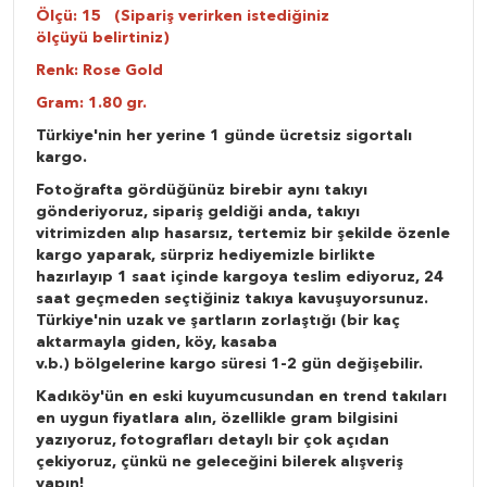
Ölçü: 15 (Sipariş verirken istediğiniz
ölçüyü belirtiniz)
Renk: Rose Gold
Gram: 1.80 gr.
Türkiye'nin her yerine 1 günde ücretsiz sigortalı
kargo.
Fotoğrafta gördüğünüz birebir aynı takıyı
gönderiyoruz, sipariş geldiği anda, takıyı
vitrimizden alıp hasarsız, tertemiz bir şekilde özenle
kargo yaparak, sürpriz hediyemizle birlikte
hazırlayıp 1 saat içinde kargoya teslim ediyoruz, 24
saat geçmeden seçtiğiniz takıya kavuşuyorsunuz.
Türkiye'nin uzak ve şartların zorlaştığı (bir kaç
aktarmayla giden, köy, kasaba
v.b.) bölgelerine kargo süresi 1-2 gün değişebilir.
Kadıköy'ün en eski kuyumcusundan en trend takıları
en uygun fiyatlara alın, özellikle gram bilgisini
yazıyoruz, fotografları detaylı bir çok açıdan
çekiyoruz, çünkü ne geleceğini bilerek alışveriş
yapın!