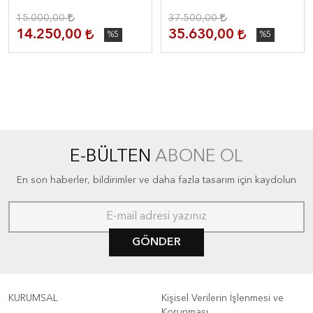
15.000,00
37.500,00
14.250,00
35.630,00
%5
%5
E-BÜLTEN
ABONE OL
En son haberler, bildirimler ve daha fazla tasarım için kaydolun
GÖNDER
KURUMSAL
Kişisel Verilerin İşlenmesi ve
Korunması