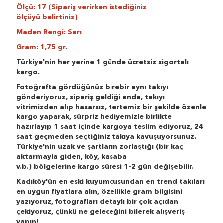
Ölçü: 17 (Sipariş verirken istediğiniz
ölçüyü belirtiniz)
Maden Rengi: Sarı
Gram: 1,75 gr.
Türkiye'nin her yerine 1 günde ücretsiz sigortalı
kargo.
Fotoğrafta gördüğünüz birebir aynı takıyı
gönderiyoruz, sipariş geldiği anda, takıyı
vitrimizden alıp hasarsız, tertemiz bir şekilde özenle
kargo yaparak, sürpriz hediyemizle birlikte
hazırlayıp 1 saat içinde kargoya teslim ediyoruz, 24
saat geçmeden seçtiğiniz takıya kavuşuyorsunuz.
Türkiye'nin uzak ve şartların zorlaştığı (bir kaç
aktarmayla giden, köy, kasaba
v.b.) bölgelerine kargo süresi 1-2 gün değişebilir.
Kadıköy'ün en eski kuyumcusundan en trend takıları
en uygun fiyatlara alın, özellikle gram bilgisini
yazıyoruz, fotografları detaylı bir çok açıdan
çekiyoruz, çünkü ne geleceğini bilerek alışveriş
yapın!