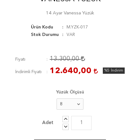
14 Ayar Vanessa Yüzük
Ürün Kodu
M.YZK-017
Stok Durumu
VAR
13.300,00
Fiyatı
12.640,00
%5
İndirim
İndirimli Fiyatı
Yüzük Ölçüsü