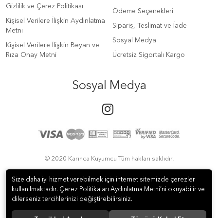
Gizlilik ve Çerez Politikası
Ödeme Seçenekleri
Kişisel Verilere İlişkin Aydınlatma
Sipariş, Teslimat ve İade
Metni
Sosyal Medya
Kişisel Verilere İlişkin Beyan ve
Rıza Onay Metni
Ücretsiz Sigortalı Kargo
Sosyal Medya
© 2020 Karınca Kuyumcu Tüm hakları saklıdır.
Size daha iyi hizmet verebilmek için internet sitemizde çerezler
kullanılmaktadır. Çerez Politikaları Aydınlatma Metni’ni okuyabilir ve
dilerseniz tercihlerinizi değiştirebilirsiniz.