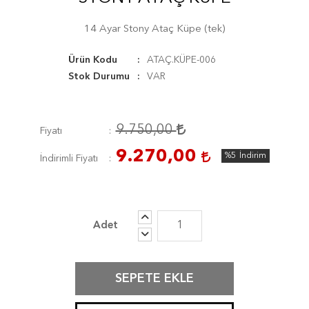
14 Ayar Stony Ataç Küpe (tek)
Ürün Kodu
ATAÇ.KÜPE-006
Stok Durumu
VAR
9.750,00
Fiyatı
9.270,00
%5
İndirim
İndirimli Fiyatı
SEPETE EKLE