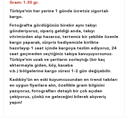
Gram: 1.30 gr.
Türkiye'nin her yerine 1 günde ücretsiz sigortalı
kargo.
Fotoğrafta gördüğünüz birebir aynı takıyı
gönderiyoruz, sipariş geldiği anda, takıyı
vitrimizden alıp hasarsız, tertemiz bir şekilde özenle
kargo yaparak, sürpriz hediyemizle birlikte
hazırlayıp 1 saat içinde kargoya teslim ediyoruz, 24
saat geçmeden seçtiğiniz takıya kavuşuyorsunuz.
Türkiye'nin uzak ve şartların zorlaştığı (bir kaç
aktarmayla giden, köy, kasaba
v.b.) bölgelerine kargo süresi 1-2 gün değişebilir.
Kadıköy'ün en eski kuyumcusundan en trend takıları
en uygun fiyatlara alın, özellikle gram bilgisini
yazıyoruz, fotografları detaylı bir çok açıdan
çekiyoruz, çünkü ne geleceğini bilerek alışveriş
yapın!