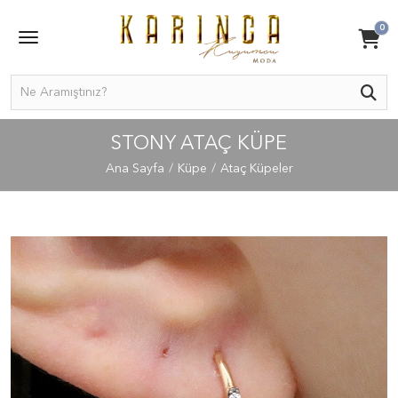
0
STONY ATAÇ KÜPE
Ana Sayfa
Küpe
Ataç Küpeler