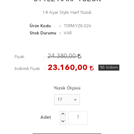
14 Ayar Style Harf Yüzük
Ürün Kodu
TSRM.YZK-026
Stok Durumu
VAR
24.380,00
Fiyatı
23.160,00
%5
İndirim
İndirimli Fiyatı
Yüzük Ölçüsü