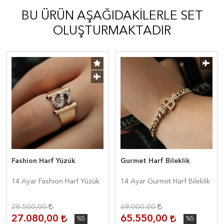
BU ÜRÜN AŞAĞIDAKILERLE SET
OLUŞTURMAKTADIR
Fashion Harf Yüzük
Gurmet Harf Bileklik
14 Ayar Fashion Harf Yüzük
14 Ayar Gurmet Harf Bileklik
28.500,00
69.000,00
27.080,00
65.550,00
%5
%5