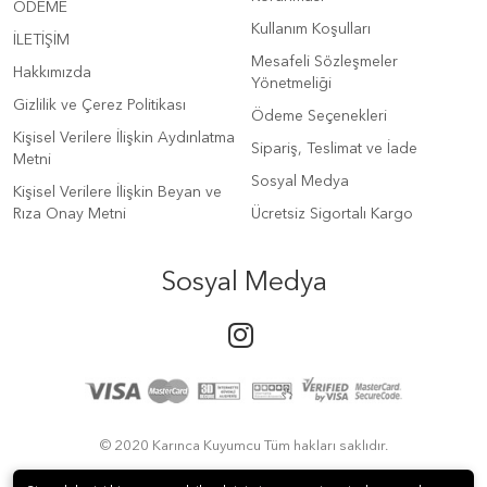
ÖDEME
Kullanım Koşulları
İLETİŞİM
Mesafeli Sözleşmeler
Hakkımızda
Yönetmeliği
Gizlilik ve Çerez Politikası
Ödeme Seçenekleri
Kişisel Verilere İlişkin Aydınlatma
Sipariş, Teslimat ve İade
Metni
Sosyal Medya
Kişisel Verilere İlişkin Beyan ve
Rıza Onay Metni
Ücretsiz Sigortalı Kargo
Sosyal Medya
© 2020 Karınca Kuyumcu Tüm hakları saklıdır.