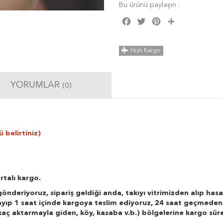
Bu ürünü paylaşın :
Facebook
Twitter
Pinterest
Share
Hızlı Kargo
YORUMLAR
(0)
 belirtiniz)
rtalı kargo.
önderiyoruz, sipariş geldiği anda, takıyı vitrimizden alıp hasa
layıp 1 saat içinde kargoya teslim ediyoruz, 24 saat geçmeden
r kaç aktarmayla giden, köy, kasaba v.b.) bölgelerine kargo süre