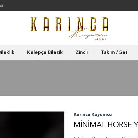
sı
ileklik
Kelepçe Bilezik
Zincir
Takım / Set
Karınca Kuyumcu
MINIMAL HORSE 