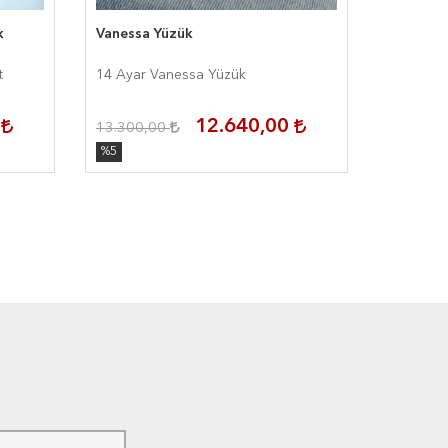
k
Vanessa Yüzük
Surf Wav
t
14 Ayar Vanessa Yüzük
14 Ayar 
0
12.640,00
13.300,00
11.900,
%5
%5