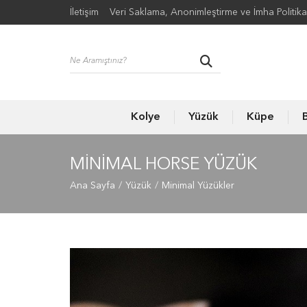
İletişim
Veri Saklama, Anonimleştirme ve İmha Politika
Kolye
Yüzük
Küpe
B
MINIMAL HORSE YÜZÜK
Ana Sayfa
Yüzük
Minimal Yüzükler