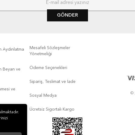
GÖNDER
Mesafeli Sözleşmeler
kin Aydınlatma
Yönetmeliği
Ödeme Seçenekleri
kin Beyan ve
Sipariş, Teslimat ve İade
enmesi ve
© 
Sosyal Medya
Ücretsiz Sigortalı Kargo
ılmaktadır.
inizi