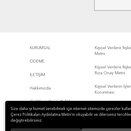
KURUMSAL
Kişisel Verilere İliş
Metni
ÖDEME
Kişisel Verilere İliş
Rıza Onay Metni
İLETİŞİM
Kişisel Verilerin İşl
Hakkımızda
Korunması
Gizlilik ve Çerez Politikası
Kullanım Koşulları
Size daha iyi hizmet verebilmek için internet sitemizde çerezler kullan
Çerez Politikaları Aydınlatma Metni’ni okuyabilir ve dilerseniz tercihler
değiştirebilirsiniz.