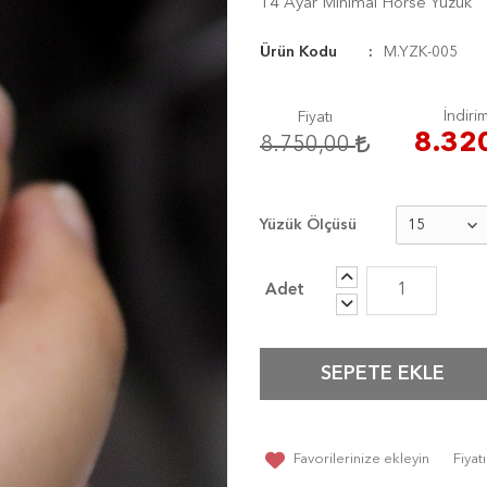
14 Ayar Minimal Horse Yüzük
Ürün Kodu
M.YZK-005
İndirim
Fiyatı
8.32
8.750,00
Yüzük Ölçüsü
SEPETE EKLE
Favorilerinize ekleyin
Fiya