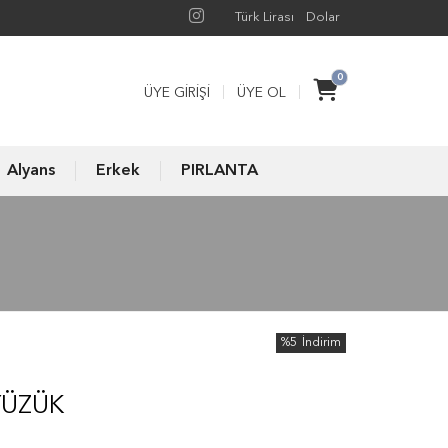
Türk Lirası
Dolar
0
ÜYE GIRIŞI
ÜYE OL
Alyans
Erkek
PIRLANTA
%5
İndirim
YÜZÜK