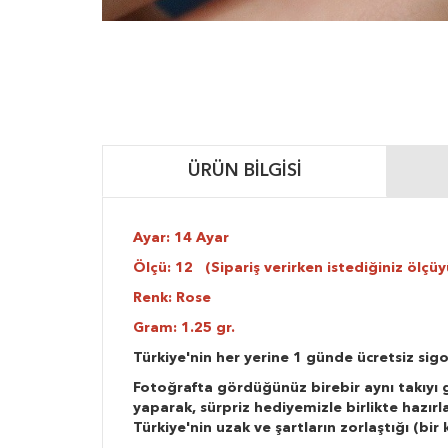
ÜRÜN BILGISI
Ayar: 14 Ayar
Ölçü: 12 (Sipariş verirken istediğiniz ölçüyü
Renk: Rose
Gram: 1.25 gr.
Türkiye'nin her yerine 1 günde ücretsiz sigo
Fotoğrafta gördüğünüz birebir aynı takıyı g
yaparak, sürpriz hediyemizle birlikte hazır
Türkiye'nin uzak ve şartların zorlaştığı (bi