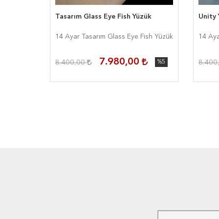
Tasarım Glass Eye Fish Yüzük
Unity
zük
14 Ayar Tasarım Glass Eye Fish Yüzük
14 Aya
7.980,00
%5
8.400,00
%5
8.400