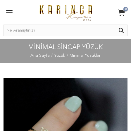
0
MINIMAL SINCAP YÜZÜK
Ana Sayfa
Yüzük
Minimal Yüzükler