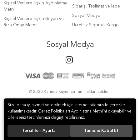
Kişisel Verilere İlişkin Aydınlatma
Sipariş, Teslimat ve İade
Metni
Sosyal Medya
Kişisel Verilere İlişkin Beyan ve
Rıza Onay Metni
Ücretsiz Sigortalı Kargo
Sosyal Medya
© 2020 Karınca Kuyumcu Tüm hakları saklıdır.
Size daha iyi hizmet verebilmek için internet sitemizde çerezler
kullanılmaktadır. Çerez Politikaları Aydınlatma Metni’ni okuyabilir ve
dilerseniz tercihlerinizi değiştirebilirsiniz.
Tercihleri Ayarla
Tümünü Kabul Et