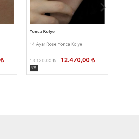
Yonca Kolye
Navy Blu
14 Ayar Rose Yonca Kolye
14 Ayar 
0
12.470,00
13.130,00
12.000,
%5
%5