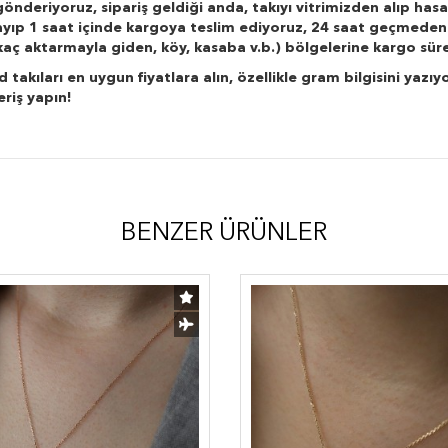
önderiyoruz, sipariş geldiği anda, takıyı vitrimizden alıp hasa
layıp 1 saat içinde kargoya teslim ediyoruz, 24 saat geçmeden
r kaç aktarmayla giden, köy, kasaba v.b.) bölgelerine kargo süre
kıları en uygun fiyatlara alın, özellikle gram bilgisini yazıyo
eriş yapın!
BENZER ÜRÜNLER