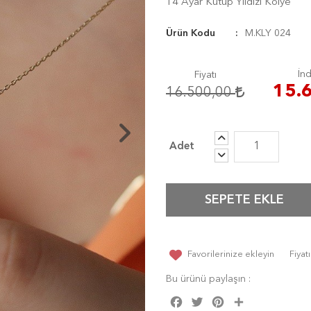
14 Ayar Kutup Yıldızı Kolye
Ürün Kodu
M.KLY 024
İnd
Fiyatı
15.
16.500,00
SEPETE EKLE
Favorilerinize ekleyin
Fiya
Bu ürünü paylaşın :
Facebook
Twitter
Pinterest
Share