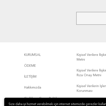
KURUMSAL
Kişisel Verilere İliş
Metni
ÖDEME
Kişisel Verilere İliş
Rıza Onay Metni
İLETİŞİM
Kişisel Verilerin İşl
Hakkımızda
Korunması
Gizlilik ve Çerez Politikası
Kullanım Koşulları
Size daha iyi hizmet verebilmek için internet sitemizde çerezler kullan