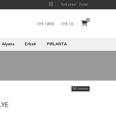
Türk Lirası
Dolar
0
ÜYE GIRIŞI
ÜYE OL
Alyans
Erkek
PIRLANTA
%5
İndirim
LYE