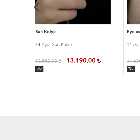
Sun Kolye
Eyelas
14 Ayar Sun Kolye
14 Aya
00
13.190,00
13.880,00
11.63
%5
%5