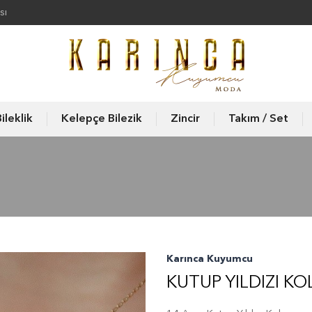
sı
ileklik
Kelepçe Bilezik
Zincir
Takım / Set
Karınca Kuyumcu
KUTUP YILDIZI KO