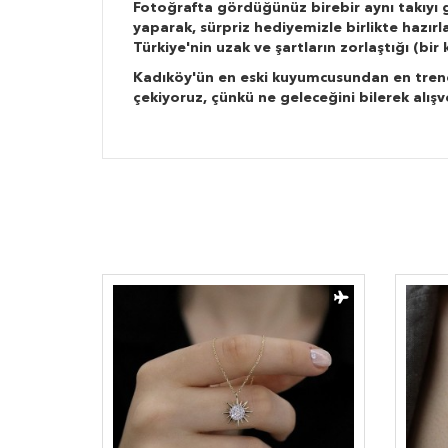
Fotoğrafta gördüğünüz birebir aynı takıyı g
yaparak, sürpriz hediyemizle birlikte hazır
Türkiye'nin uzak ve şartların zorlaştığı (bi
Kadıköy'ün en eski kuyumcusundan en trend ta
çekiyoruz, çünkü ne geleceğini bilerek alışv