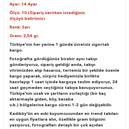
Ayar: 14 Ayar
Ölçü: 10 (Sipariş verirken istediğiniz
ölçüyü belirtiniz)
Renk: Sarı
Gram: 2,54 gr.
Türkiye'nin her yerine 1 günde ücretsiz sigortalı
kargo.
Fotoğrafta gördüğünüz birebir aynı takıyı
gönderiyoruz, sipariş geldiği anda, takıyı
vitrimizden alıp hasarsız, tertemiz bir şekilde özenle
kargo yaparak, sürpriz hediyemizle birlikte
hazırlayıp 1 saat içinde kargoya teslim ediyoruz, 24
saat geçmeden seçtiğiniz takıya kavuşuyorsunuz.
Türkiye'nin uzak ve şartların zorlaştığı (bir kaç
aktarmayla giden, köy, kasaba
v.b.) bölgelerine kargo süresi 1-2 gün değişebilir.
Kadıköy'ün en eski kuyumcusundan en trend takıları
en uygun fiyatlara alın, özellikle gram bilgisini
yazıyoruz, fotografları detaylı bir çok açıdan