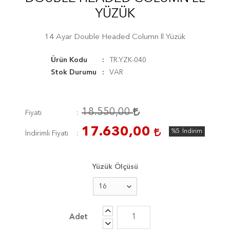
YÜZÜK
14 Ayar Double Headed Column ll Yüzük
Ürün Kodu
TR.YZK-040
Stok Durumu
VAR
18.550,00
Fiyatı
17.630,00
%5
İndirim
İndirimli Fiyatı
Yüzük Ölçüsü