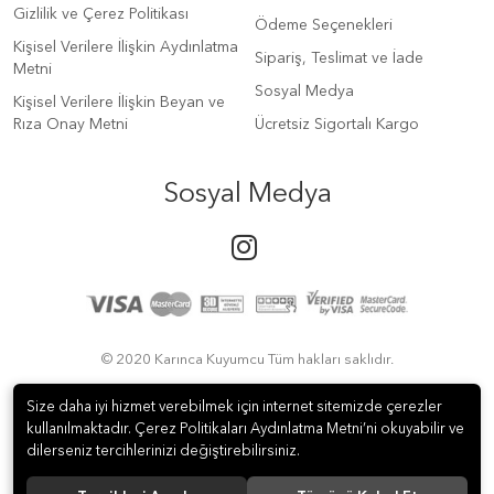
Gizlilik ve Çerez Politikası
Ödeme Seçenekleri
Kişisel Verilere İlişkin Aydınlatma
Sipariş, Teslimat ve İade
Metni
Sosyal Medya
Kişisel Verilere İlişkin Beyan ve
Rıza Onay Metni
Ücretsiz Sigortalı Kargo
Sosyal Medya
© 2020 Karınca Kuyumcu Tüm hakları saklıdır.
Size daha iyi hizmet verebilmek için internet sitemizde çerezler
kullanılmaktadır. Çerez Politikaları Aydınlatma Metni’ni okuyabilir ve
dilerseniz tercihlerinizi değiştirebilirsiniz.