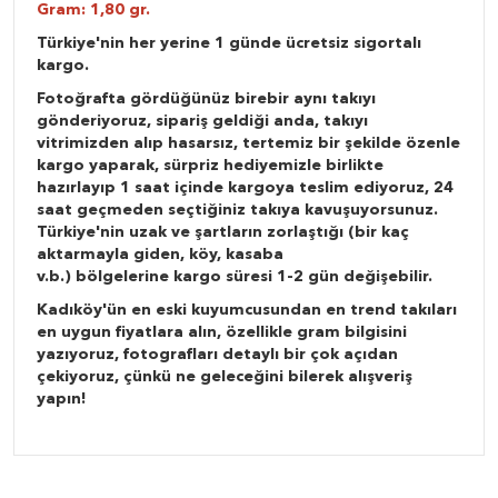
Gram: 1,80 gr.
Türkiye'nin her yerine 1 günde ücretsiz sigortalı
kargo.
Fotoğrafta gördüğünüz birebir aynı takıyı
gönderiyoruz, sipariş geldiği anda, takıyı
vitrimizden alıp hasarsız, tertemiz bir şekilde özenle
kargo yaparak, sürpriz hediyemizle birlikte
hazırlayıp 1 saat içinde kargoya teslim ediyoruz, 24
saat geçmeden seçtiğiniz takıya kavuşuyorsunuz.
Türkiye'nin uzak ve şartların zorlaştığı (bir kaç
aktarmayla giden, köy, kasaba
v.b.) bölgelerine kargo süresi 1-2 gün değişebilir.
Kadıköy'ün en eski kuyumcusundan en trend takıları
en uygun fiyatlara alın, özellikle gram bilgisini
yazıyoruz, fotografları detaylı bir çok açıdan
çekiyoruz, çünkü ne geleceğini bilerek alışveriş
yapın!