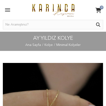
0
AY YILDIZ KOLYE
Ana Sayfa
Kolye
Minimal Kolyeler