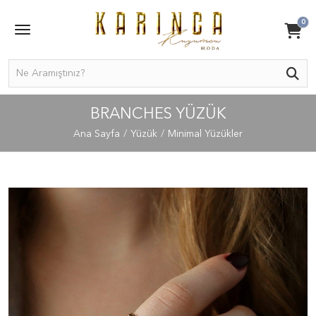
0
BRANCHES YÜZÜK
Ana Sayfa
Yüzük
Minimal Yüzükler