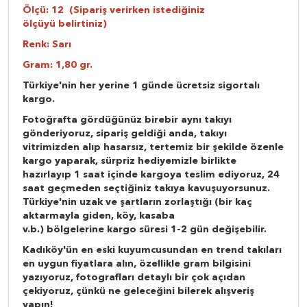
Ölçü: 12 (Sipariş verirken istediğiniz
ölçüyü belirtiniz)
Renk: Sarı
Gram: 1,80 gr.
Türkiye'nin her yerine 1 günde ücretsiz sigortalı
kargo.
Fotoğrafta gördüğünüz birebir aynı takıyı
gönderiyoruz, sipariş geldiği anda, takıyı
vitrimizden alıp hasarsız, tertemiz bir şekilde özenle
kargo yaparak, sürpriz hediyemizle birlikte
hazırlayıp 1 saat içinde kargoya teslim ediyoruz, 24
saat geçmeden seçtiğiniz takıya kavuşuyorsunuz.
Türkiye'nin uzak ve şartların zorlaştığı (bir kaç
aktarmayla giden, köy, kasaba
v.b.) bölgelerine kargo süresi 1-2 gün değişebilir.
Kadıköy'ün en eski kuyumcusundan en trend takıları
en uygun fiyatlara alın, özellikle gram bilgisini
yazıyoruz, fotografları detaylı bir çok açıdan
çekiyoruz, çünkü ne geleceğini bilerek alışveriş
yapın!