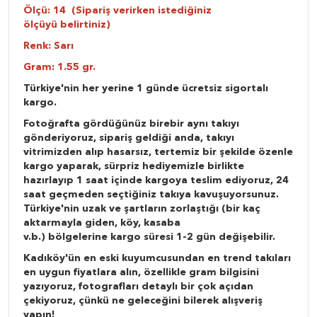
Ölçü: 14 (Sipariş verirken istediğiniz
ölçüyü belirtiniz)
Renk: Sarı
Gram: 1.55 gr.
Türkiye'nin her yerine 1 günde ücretsiz sigortalı
kargo.
Fotoğrafta gördüğünüz birebir aynı takıyı
gönderiyoruz, sipariş geldiği anda, takıyı
vitrimizden alıp hasarsız, tertemiz bir şekilde özenle
kargo yaparak, sürpriz hediyemizle birlikte
hazırlayıp 1 saat içinde kargoya teslim ediyoruz, 24
saat geçmeden seçtiğiniz takıya kavuşuyorsunuz.
Türkiye'nin uzak ve şartların zorlaştığı (bir kaç
aktarmayla giden, köy, kasaba
v.b.) bölgelerine kargo süresi 1-2 gün değişebilir.
Kadıköy'ün en eski kuyumcusundan en trend takıları
en uygun fiyatlara alın, özellikle gram bilgisini
yazıyoruz, fotografları detaylı bir çok açıdan
çekiyoruz, çünkü ne geleceğini bilerek alışveriş
yapın!