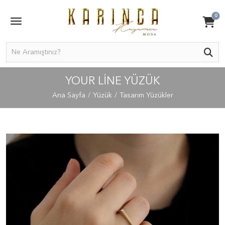
0
YOUR LINE YÜZÜK
Ana Sayfa
Yüzük
Tasarım Yüzükler