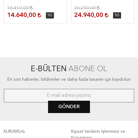
Yüzüğü
15.410,00
26.250,00
14.640,00
24.940,00
%5
%5
E-BÜLTEN
ABONE OL
En son haberler, bildirimler ve daha fazla tasarım için kaydolun
GÖNDER
KURUMSAL
Kişisel Verilerin İşlenmesi ve
Korunması