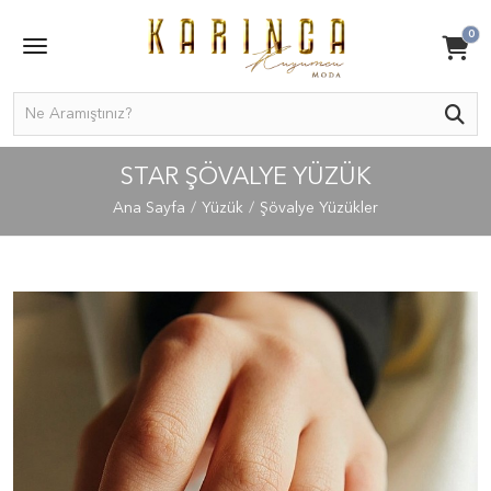
0
STAR ŞÖVALYE YÜZÜK
Ana Sayfa
Yüzük
Şövalye Yüzükler