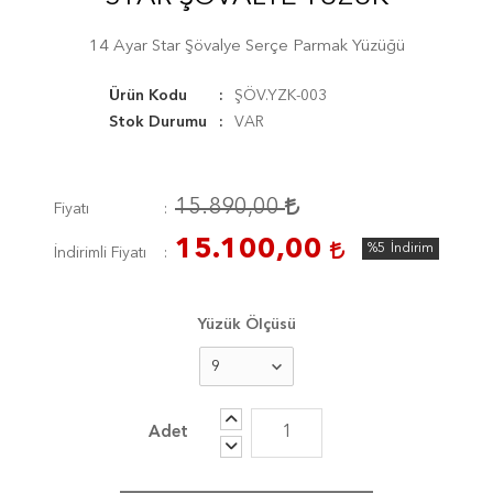
14 Ayar Star Şövalye Serçe Parmak Yüzüğü
Ürün Kodu
ŞÖV.YZK-003
Stok Durumu
VAR
15.890,00
Fiyatı
15.100,00
%5
İndirim
İndirimli Fiyatı
Yüzük Ölçüsü