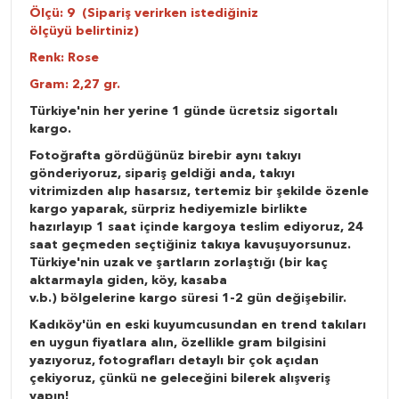
Ölçü: 9 (Sipariş verirken istediğiniz
ölçüyü belirtiniz)
Renk: Rose
Gram: 2,27 gr.
Türkiye'nin her yerine 1 günde ücretsiz sigortalı
kargo.
Fotoğrafta gördüğünüz birebir aynı takıyı
gönderiyoruz, sipariş geldiği anda, takıyı
vitrimizden alıp hasarsız, tertemiz bir şekilde özenle
kargo yaparak, sürpriz hediyemizle birlikte
hazırlayıp 1 saat içinde kargoya teslim ediyoruz, 24
saat geçmeden seçtiğiniz takıya kavuşuyorsunuz.
Türkiye'nin uzak ve şartların zorlaştığı (bir kaç
aktarmayla giden, köy, kasaba
v.b.) bölgelerine kargo süresi 1-2 gün değişebilir.
Kadıköy'ün en eski kuyumcusundan en trend takıları
en uygun fiyatlara alın, özellikle gram bilgisini
yazıyoruz, fotografları detaylı bir çok açıdan
çekiyoruz, çünkü ne geleceğini bilerek alışveriş
yapın!