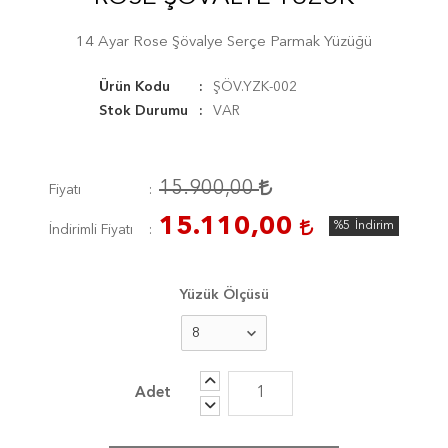
14 Ayar Rose Şövalye Serçe Parmak Yüzüğü
Ürün Kodu
ŞÖV.YZK-002
Stok Durumu
VAR
15.900,00
Fiyatı
15.110,00
%5
İndirim
İndirimli Fiyatı
Yüzük Ölçüsü