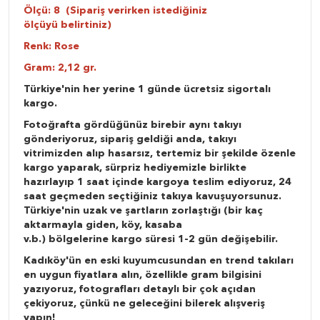
Ölçü: 8 (Sipariş verirken istediğiniz
ölçüyü belirtiniz)
Renk: Rose
Gram: 2,12 gr.
Türkiye'nin her yerine 1 günde ücretsiz sigortalı
kargo.
Fotoğrafta gördüğünüz birebir aynı takıyı
gönderiyoruz, sipariş geldiği anda, takıyı
vitrimizden alıp hasarsız, tertemiz bir şekilde özenle
kargo yaparak, sürpriz hediyemizle birlikte
hazırlayıp 1 saat içinde kargoya teslim ediyoruz, 24
saat geçmeden seçtiğiniz takıya kavuşuyorsunuz.
Türkiye'nin uzak ve şartların zorlaştığı (bir kaç
aktarmayla giden, köy, kasaba
v.b.) bölgelerine kargo süresi 1-2 gün değişebilir.
Kadıköy'ün en eski kuyumcusundan en trend takıları
en uygun fiyatlara alın, özellikle gram bilgisini
yazıyoruz, fotografları detaylı bir çok açıdan
çekiyoruz, çünkü ne geleceğini bilerek alışveriş
yapın!