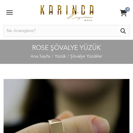
0
ROSE ŞÖVALYE YÜZÜK
Ana Sayfa
Yüzük
Şövalye Yüzükler