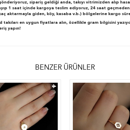
önderiyoruz, sipariş geldiği anda, takıyı vitrimizden alıp hasa
layıp 1 saat içinde kargoya teslim ediyoruz, 24 saat geçmeden
r kaç aktarmayla giden, köy, kasaba v.b.) bölgelerine kargo süre
kıları en uygun fiyatlara alın, özellikle gram bilgisini yazıyo
eriş yapın!
BENZER ÜRÜNLER