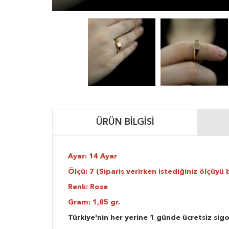
ÜRÜN BILGISI
Ayar: 14 Ayar
Ölçü: 7 (Sipariş verirken istediğiniz ölçüyü b
Renk: Rose
Gram: 1,85 gr.
Türkiye'nin her yerine 1 günde ücretsiz sigo