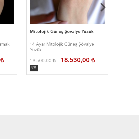
Mitolojik Güneş Şövalye Yüzük
Rose Sol
armak
14 Ayar Mitolojik Güneş Şövalye
14 Ayar R
Yüzük
Parmak 
0
18.530,00
19.500,00
16.500,
%5
%5