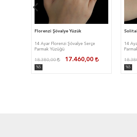
Florenzi Şövalye Yüzük
Solita
Serçe
14 Ayar Florenzi Şövalye Serçe
14 Aya
Parmak Yüzüğü
Parma
00
17.460,00
18.380,00
18.38
%5
%5