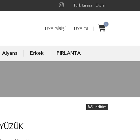
Türk Lirası
Dolar
0
ÜYE GIRIŞI
ÜYE OL
Alyans
Erkek
PIRLANTA
%5
İndirim
 YÜZÜK