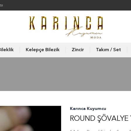
sı
ileklik
Kelepçe Bilezik
Zincir
Takım / Set
Karınca Kuyumcu
ROUND ŞÖVALYE