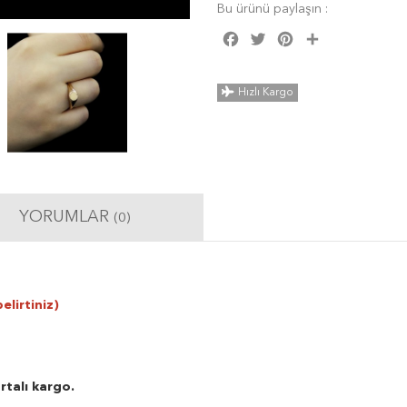
Bu ürünü paylaşın :
Facebook
Twitter
Pinterest
Share
Hızlı Kargo
YORUMLAR
(0)
elirtiniz)
rtalı kargo.