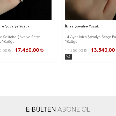
ire Şövalye Yüzük
İbiza Şövalye Yüzük
r Solitaire Şövalye Serçe
14 Ayar İbiza Şövalye Serçe P
k Yüzüğü
Yüzüğü
17.460,00
13.540,0
0,00
14.250,00
%5
E-BÜLTEN
ABONE OL