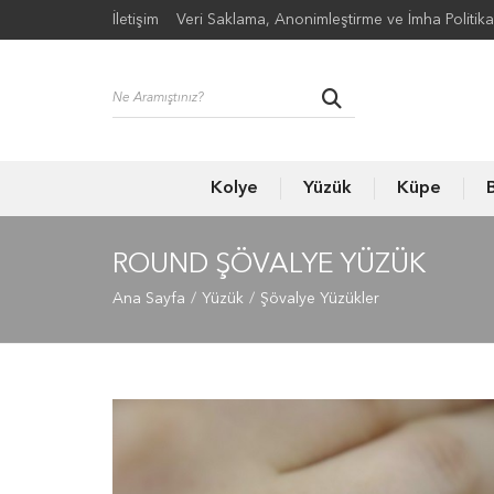
İletişim
Veri Saklama, Anonimleştirme ve İmha Politika
Kolye
Yüzük
Küpe
B
ROUND ŞÖVALYE YÜZÜK
Ana Sayfa
Yüzük
Şövalye Yüzükler