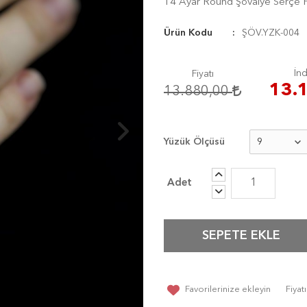
14 Ayar Round Şövalye Serçe 
Ürün Kodu
ŞÖV.YZK-004
İnd
Fiyatı
13.
13.880,00
Yüzük Ölçüsü
SEPETE EKLE
Favorilerinize ekleyin
Fiya