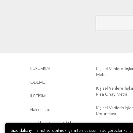
KURUMSAL
Kişisel Verilere İliş
Metni
ÖDEME
Kişisel Verilere İliş
Rıza Onay Metni
İLETİŞİM
Kişisel Verilerin İşl
Hakkımızda
Korunması
Gizlilik ve Çerez Politikası
Kullanım Koşulları
Size daha iyi hizmet verebilmek için internet sitemizde çerezler kullan