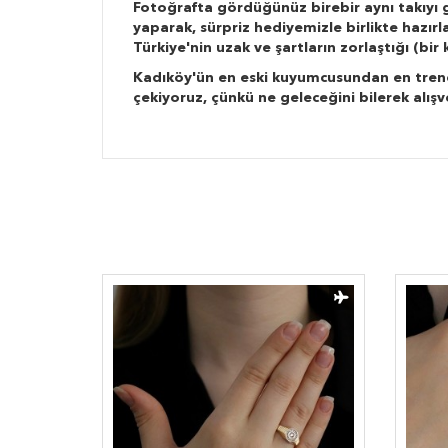
Fotoğrafta gördüğünüz birebir aynı takıyı g
yaparak, sürpriz hediyemizle birlikte hazır
Türkiye'nin uzak ve şartların zorlaştığı (bi
Kadıköy'ün en eski kuyumcusundan en trend ta
çekiyoruz, çünkü ne geleceğini bilerek alışv