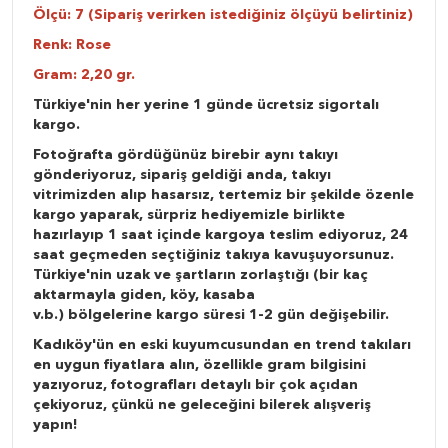
Ölçü: 7 (Sipariş verirken istediğiniz ölçüyü belirtiniz)
Renk: Rose
Gram: 2,20 gr.
Türkiye'nin her yerine 1 günde ücretsiz sigortalı
kargo.
Fotoğrafta gördüğünüz birebir aynı takıyı
gönderiyoruz, sipariş geldiği anda, takıyı
vitrimizden alıp hasarsız, tertemiz bir şekilde özenle
kargo yaparak, sürpriz hediyemizle birlikte
hazırlayıp 1 saat içinde kargoya teslim ediyoruz, 24
saat geçmeden seçtiğiniz takıya kavuşuyorsunuz.
Türkiye'nin uzak ve şartların zorlaştığı (bir kaç
aktarmayla giden, köy, kasaba
v.b.) bölgelerine kargo süresi 1-2 gün değişebilir.
Kadıköy'ün en eski kuyumcusundan en trend takıları
en uygun fiyatlara alın, özellikle gram bilgisini
yazıyoruz, fotografları detaylı bir çok açıdan
çekiyoruz, çünkü ne geleceğini bilerek alışveriş
yapın!