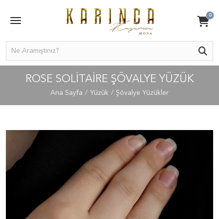
0
ROSE SOLITAIRE ŞÖVALYE YÜZÜK
Ana Sayfa
Yüzük
Şövalye Yüzükler