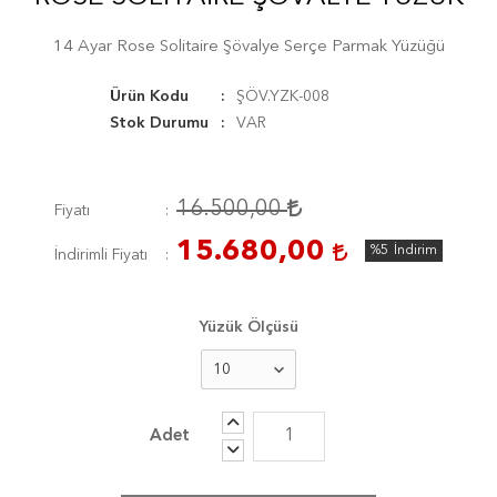
14 Ayar Rose Solitaire Şövalye Serçe Parmak Yüzüğü
Ürün Kodu
ŞÖV.YZK-008
Stok Durumu
VAR
16.500,00
Fiyatı
15.680,00
%5
İndirim
İndirimli Fiyatı
Yüzük Ölçüsü