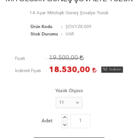
14 Ayar Mitolojik Güneş Şövalye Yüzük
Ürün Kodu
ŞÖV.YZK-009
Stok Durumu
VAR
19.500,00
Fiyatı
18.530,00
%5
İndirim
İndirimli Fiyatı
Yüzük Ölçüsü