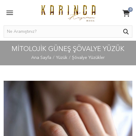
0
MITOLOJIK GÜNEŞ ŞÖVALYE YÜZÜK
Ana Sayfa
Yüzük
Şövalye Yüzükler