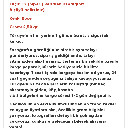
Ölçü: 12 (Sipariş verirken istediğiniz
ölçüyü belirtiniz)
Renk: Rose
Gram: 2,50 gr.
Türkiye'nin her yerine 1 günde ücretsiz sigortalı
kargo.
Fotoğrafta gördüğünüz birebir aynı takıyı
gönderiyoruz, sipariş geldiği anda, takıyı
vitrimizden alıp hasarsız, tertemiz bir şekilde özenle
kargo yaparak, sürpriz hediyemizle birlikte
hazırlayıp 1 saat içinde kargoya teslim ediyoruz, 24
saat geçmeden seçtiğiniz takıya kavuşuyorsunuz.
Türkiye'nin uzak ve şartların zorlaştığı (bir kaç
aktarmayla giden, köy, kasaba
v.b.) bölgelerine kargo süresi 1-2 gün değişebilir.
Kadıköy'ün en eski kuyumcusundan en trend takıları
en uygun fiyatlara alın, özellikle gram bilgisini
yazıyoruz, fotografları detaylı bir çok açıdan
çekiyoruz, çünkü ne geleceğini bilerek alışveriş
yapın!