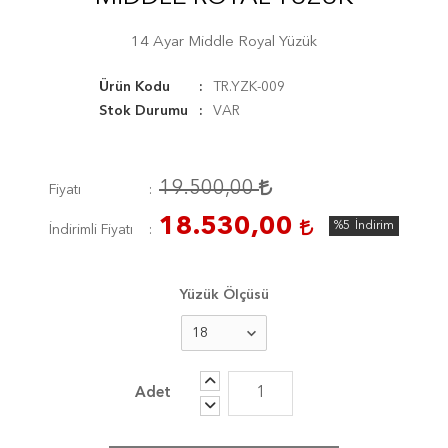
14 Ayar Middle Royal Yüzük
Ürün Kodu
TR.YZK-009
Stok Durumu
VAR
19.500,00
Fiyatı
18.530,00
%5
İndirim
İndirimli Fiyatı
Yüzük Ölçüsü