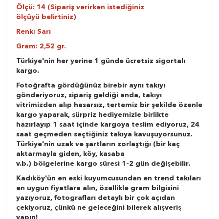
Ölçü: 14 (Sipariş verirken istediğiniz
ölçüyü belirtiniz)
Renk: Sarı
Gram: 2,52 gr.
Türkiye'nin her yerine 1 günde ücretsiz sigortalı
kargo.
Fotoğrafta gördüğünüz birebir aynı takıyı
gönderiyoruz, sipariş geldiği anda, takıyı
vitrimizden alıp hasarsız, tertemiz bir şekilde özenle
kargo yaparak, sürpriz hediyemizle birlikte
hazırlayıp 1 saat içinde kargoya teslim ediyoruz, 24
saat geçmeden seçtiğiniz takıya kavuşuyorsunuz.
Türkiye'nin uzak ve şartların zorlaştığı (bir kaç
aktarmayla giden, köy, kasaba
v.b.) bölgelerine kargo süresi 1-2 gün değişebilir.
Kadıköy'ün en eski kuyumcusundan en trend takıları
en uygun fiyatlara alın, özellikle gram bilgisini
yazıyoruz, fotografları detaylı bir çok açıdan
çekiyoruz, çünkü ne geleceğini bilerek alışveriş
yapın!