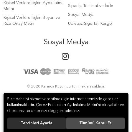
Kişisel Verilere İlişkin Aydınlatma
Sipariş, Teslimat ve İade
Metni
Sosyal Medya
Kişisel Verilere İlişkin Beyan ve
Rıza Onay Metni
Ücretsiz Sigortalı Kargo
Sosyal Medya
© 2020 Karınca Kuyumcu Tüm hakları saklıdır.
Size daha iyi hizmet verebilmek için internet sitemizde çerezler
kullanılmaktadır. Çerez Politikaları Aydınlatma Metni’ni okuyabilir ve
dilerseniz tercihlerinizi değiştirebilirsiniz.
Tercihleri Ayarla
Tümünü Kabul Et