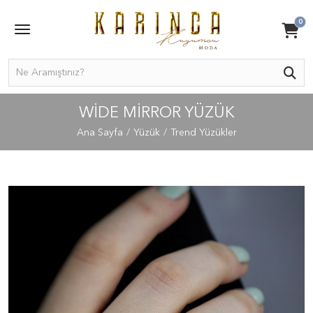
0
WIDE MIRROR YÜZÜK
Ana Sayfa
Yüzük
Trend Yüzükler