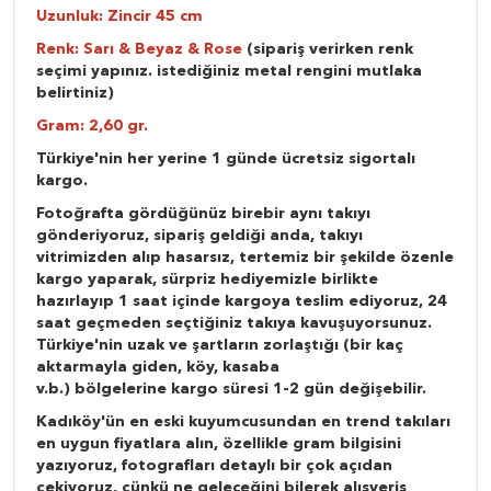
Uzunluk: Zincir 45 cm
Renk: Sarı & Beyaz & Rose
(sipariş verirken renk
seçimi yapınız. istediğiniz metal rengini mutlaka
belirtiniz)
Gram: 2,60 gr.
Türkiye'nin her yerine 1 günde ücretsiz sigortalı
kargo.
Fotoğrafta gördüğünüz birebir aynı takıyı
gönderiyoruz, sipariş geldiği anda, takıyı
vitrimizden alıp hasarsız, tertemiz bir şekilde özenle
kargo yaparak, sürpriz hediyemizle birlikte
hazırlayıp 1 saat içinde kargoya teslim ediyoruz, 24
saat geçmeden seçtiğiniz takıya kavuşuyorsunuz.
Türkiye'nin uzak ve şartların zorlaştığı (bir kaç
aktarmayla giden, köy, kasaba
v.b.) bölgelerine kargo süresi 1-2 gün değişebilir.
Kadıköy'ün en eski kuyumcusundan en trend takıları
en uygun fiyatlara alın, özellikle gram bilgisini
yazıyoruz, fotografları detaylı bir çok açıdan
çekiyoruz, çünkü ne geleceğini bilerek alışveriş