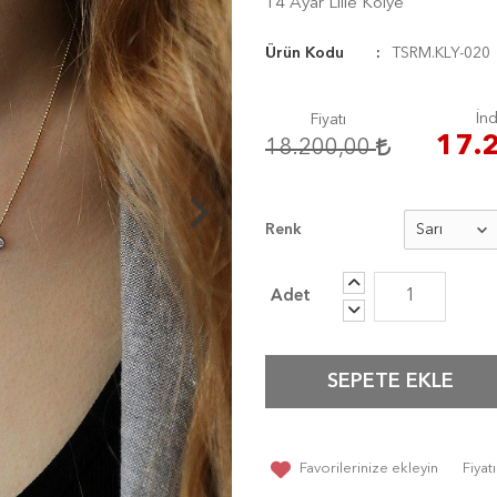
14 Ayar Lille Kolye
Ürün Kodu
TSRM.KLY-020
İnd
Fiyatı
17.
18.200,00
Renk
SEPETE EKLE
Favorilerinize ekleyin
Fiya