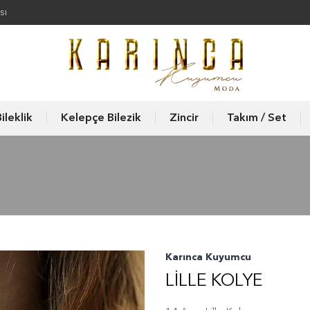
sı
ileklik
Kelepçe Bilezik
Zincir
Takım / Set
Karınca Kuyumcu
LILLE KOLYE