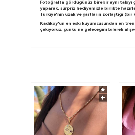
Fotoğrafta gördüğünüz birebir aynı takıyı g
yaparak, sürpriz hediyemizle birlikte hazır
Türkiye'nin uzak ve şartların zorlaştığı (bi
Kadıköy'ün en eski kuyumcusundan en trend ta
çekiyoruz, çünkü ne geleceğini bilerek alışv