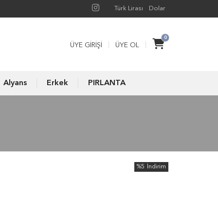
Türk Lirası
Dolar
0
ÜYE GIRIŞI
ÜYE OL
Alyans
Erkek
PIRLANTA
%5
İndirim