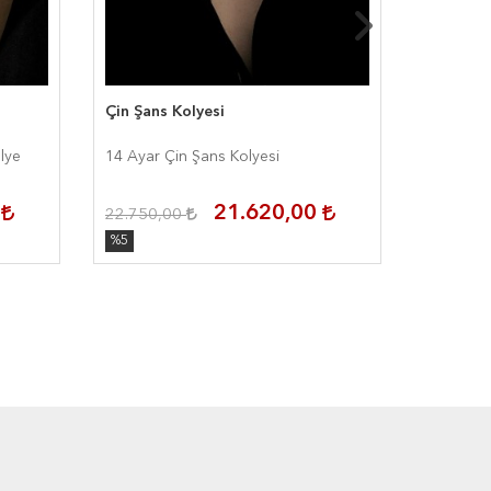
Çin Şans Kolyesi
Colorful
lye
14 Ayar Çin Şans Kolyesi
14 Ayar C
0
21.620,00
22.750,00
30.810,
%5
%5