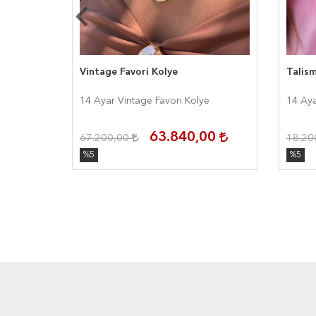
Vintage Favori Kolye
Talis
14 Ayar Vintage Favori Kolye
14 Aya
00
63.840,00
67.200,00
18.20
%5
%5