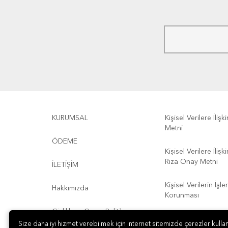
KURUMSAL
Kişisel Verilere İliş
Metni
ÖDEME
Kişisel Verilere İliş
Rıza Onay Metni
İLETİŞİM
Kişisel Verilerin İşl
Hakkımızda
Korunması
Gizlilik ve Çerez Politikası
Kullanım Koşulları
Size daha iyi hizmet verebilmek için internet sitemizde çerezler kullan