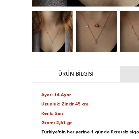
ÜRÜN BILGISI
Ayar: 14 Ayar
Uzunluk: Zincir 45 cm
Renk: Sarı
Gram: 2,61 gr
Türkiye'nin her yerine 1 günde ücretsiz sigo