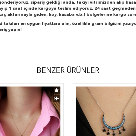
önderiyoruz, sipariş geldiği anda, takıyı vitrimizden alıp hasa
layıp 1 saat içinde kargoya teslim ediyoruz, 24 saat geçmeden
r kaç aktarmayla giden, köy, kasaba v.b.) bölgelerine kargo süre
kıları en uygun fiyatlara alın, özellikle gram bilgisini yazıyo
eriş yapın!
BENZER ÜRÜNLER