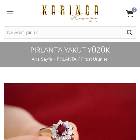
0
PIRLANTA YAKUT YÜZÜK
Ana Sayfa
PIRLANTA
Fırsat Ürünleri