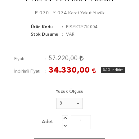
P. 0.30 - Y. 0.34 Karat Yakut Yüzük
Ürün Kodu
PIR.YKT.YZK-004
Stok Durumu
VAR
57.220,00
Fiyatı
34.330,00
%40
İndirim
İndirimli Fiyatı
Yüzük Ölçüsü