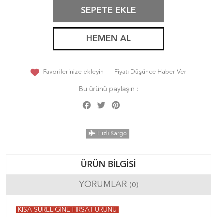
SEPETE EKLE
HEMEN AL
Favorilerinize ekleyin
Fiyatı Düşünce Haber Ver
Bu ürünü paylaşın :
Facebook
Twitter
Pinterest
Share
Hızlı Kargo
ÜRÜN BILGISI
YORUMLAR
(0)
KISA SÜRELİĞİNE FIRSAT ÜRÜNÜ