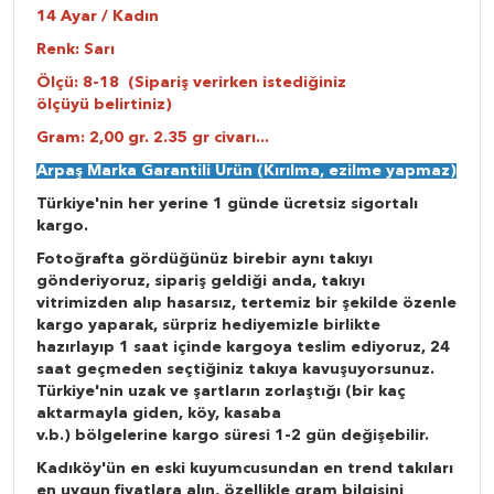
14 Ayar / Kadın
Renk: Sarı
Ölçü: 8-18 (Sipariş verirken istediğiniz
ölçüyü belirtiniz)
Gram: 2,00 gr. 2.35 gr civarı...
Arpaş Marka Garantili Ürün (Kırılma, ezilme yapmaz)
Türkiye'nin her yerine 1 günde ücretsiz sigortalı
kargo.
Fotoğrafta gördüğünüz birebir aynı takıyı
gönderiyoruz, sipariş geldiği anda, takıyı
vitrimizden alıp hasarsız, tertemiz bir şekilde özenle
kargo yaparak, sürpriz hediyemizle birlikte
hazırlayıp 1 saat içinde kargoya teslim ediyoruz, 24
saat geçmeden seçtiğiniz takıya kavuşuyorsunuz.
Türkiye'nin uzak ve şartların zorlaştığı (bir kaç
aktarmayla giden, köy, kasaba
v.b.) bölgelerine kargo süresi 1-2 gün değişebilir.
Kadıköy'ün en eski kuyumcusundan en trend takıları
en uygun fiyatlara alın, özellikle gram bilgisini