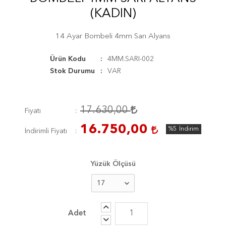
(KADIN)
14 Ayar Bombeli 4mm Sarı Alyans
Ürün Kodu
4MM.SARI-002
Stok Durumu
VAR
17.630,00
Fiyatı
16.750,00
%5
İndirim
İndirimli Fiyatı
Yüzük Ölçüsü