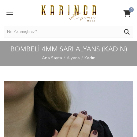
0
BOMBELI 4MM SARI ALYANS (KADIN)
Ana Sayfa
Alyans
Kadın