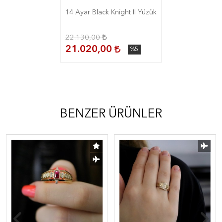
14 Ayar Black Knight II Yüzük
22.130,00
21.020,00
%5
BENZER ÜRÜNLER