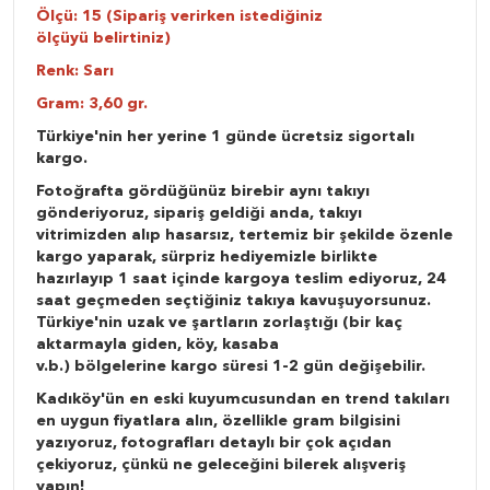
Ölçü: 15 (Sipariş verirken istediğiniz
ölçüyü belirtiniz)
Renk: Sarı
Gram: 3,60 gr.
Türkiye'nin her yerine 1 günde ücretsiz sigortalı
kargo.
Fotoğrafta gördüğünüz birebir aynı takıyı
gönderiyoruz, sipariş geldiği anda, takıyı
vitrimizden alıp hasarsız, tertemiz bir şekilde özenle
kargo yaparak, sürpriz hediyemizle birlikte
hazırlayıp 1 saat içinde kargoya teslim ediyoruz, 24
saat geçmeden seçtiğiniz takıya kavuşuyorsunuz.
Türkiye'nin uzak ve şartların zorlaştığı (bir kaç
aktarmayla giden, köy, kasaba
v.b.) bölgelerine kargo süresi 1-2 gün değişebilir.
Kadıköy'ün en eski kuyumcusundan en trend takıları
en uygun fiyatlara alın, özellikle gram bilgisini
yazıyoruz, fotografları detaylı bir çok açıdan
çekiyoruz, çünkü ne geleceğini bilerek alışveriş
yapın!