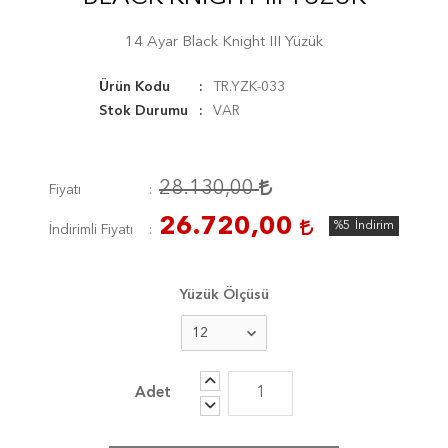
14 Ayar Black Knight III Yüzük
Ürün Kodu
TR.YZK-033
Stok Durumu
VAR
28.130,00
Fiyatı
26.720,00
%5
İndirim
İndirimli Fiyatı
Yüzük Ölçüsü