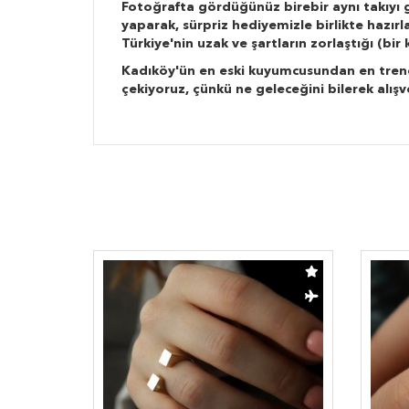
Fotoğrafta gördüğünüz birebir aynı takıyı g
yaparak, sürpriz hediyemizle birlikte hazır
Türkiye'nin uzak ve şartların zorlaştığı (bi
Kadıköy'ün en eski kuyumcusundan en trend ta
çekiyoruz, çünkü ne geleceğini bilerek alışv