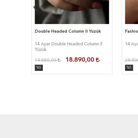
Double Headed Column ll Yüzük
Fashi
14 Ayar Double Headed Column ll
14 Aya
Yüzük
00
18.890,00
19.880,00
28.50
%5
%5