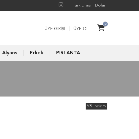
Türk Lirası
Dolar
0
ÜYE GIRIŞI
ÜYE OL
Alyans
Erkek
PIRLANTA
%5
İndirim