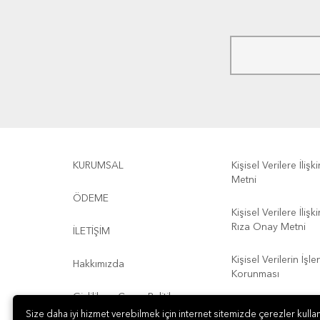
KURUMSAL
Kişisel Verilere İliş
Metni
ÖDEME
Kişisel Verilere İliş
Rıza Onay Metni
İLETİŞİM
Kişisel Verilerin İşl
Hakkımızda
Korunması
Gizlilik ve Çerez Politikası
Kullanım Koşulları
Size daha iyi hizmet verebilmek için internet sitemizde çerezler kullan