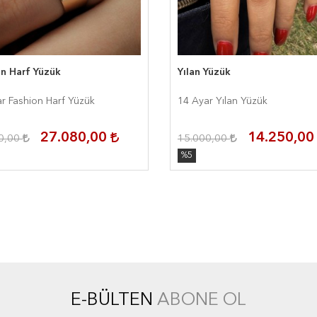
on Harf Yüzük
Yılan Yüzük
r Fashion Harf Yüzük
14 Ayar Yılan Yüzük
27.080,00
14.250,0
0,00
15.000,00
%5
E-BÜLTEN
ABONE OL