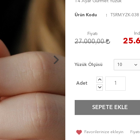
14 Ayar Gurmet Yüzük
Ürün Kodu
TSRM.YZK-038
İnd
Fiyatı
25.
27.000,00
Yüzük Ölçüsü
SEPETE EKLE
Favorilerinize ekleyin
Fiya