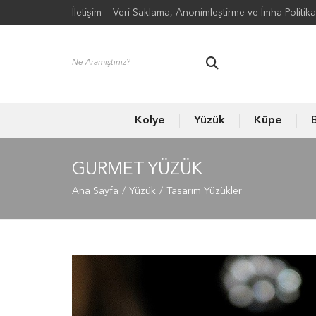
İletişim
Veri Saklama, Anonimleştirme ve İmha Politika
Kolye
Yüzük
Küpe
B
GURMET YÜZÜK
Ana Sayfa
Yüzük
Tasarım Yüzükler