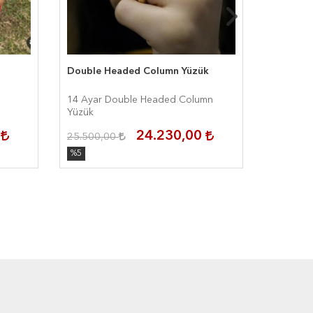
Double Headed Column Yüzük
Ay Taşı 
14 Ayar Double Headed Column
14 Ayar 
Yüzük
0
24.230,00
25.500,00
30.750,
%5
%5