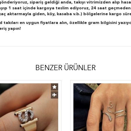
önderiyoruz, sipariş geldiği anda, takıyı vitrimizden alıp hasa
layıp 1 saat içinde kargoya teslim ediyoruz, 24 saat geçmeden
r kaç aktarmayla giden, köy, kasaba v.b.) bölgelerine kargo süre
kıları en uygun fiyatlara alın, özellikle gram bilgisini yazıyo
eriş yapın!
BENZER ÜRÜNLER