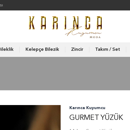
sı
ileklik
Kelepçe Bilezik
Zincir
Takım / Set
Karınca Kuyumcu
GURMET YÜZÜK