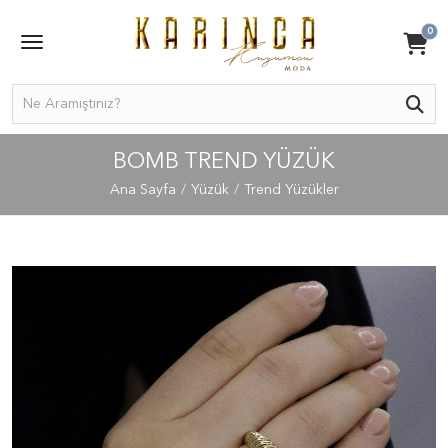
0
BOMB TREND YÜZÜK
Ana Sayfa
Yüzük
Trend Yüzükler