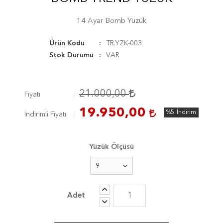
14 Ayar Bomb Yüzük
Ürün Kodu
TR.YZK-003
Stok Durumu
VAR
21.000,00
Fiyatı
19.950,00
%5
İndirim
İndirimli Fiyatı
Yüzük Ölçüsü