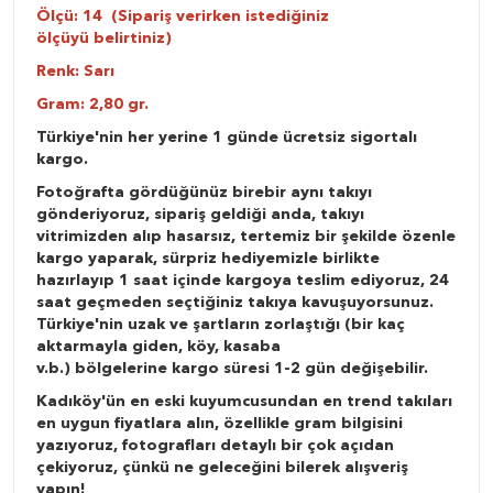
Ölçü: 14 (Sipariş verirken istediğiniz
ölçüyü belirtiniz)
Renk: Sarı
Gram: 2,80 gr.
Türkiye'nin her yerine 1 günde ücretsiz sigortalı
kargo.
Fotoğrafta gördüğünüz birebir aynı takıyı
gönderiyoruz, sipariş geldiği anda, takıyı
vitrimizden alıp hasarsız, tertemiz bir şekilde özenle
kargo yaparak, sürpriz hediyemizle birlikte
hazırlayıp 1 saat içinde kargoya teslim ediyoruz, 24
saat geçmeden seçtiğiniz takıya kavuşuyorsunuz.
Türkiye'nin uzak ve şartların zorlaştığı (bir kaç
aktarmayla giden, köy, kasaba
v.b.) bölgelerine kargo süresi 1-2 gün değişebilir.
Kadıköy'ün en eski kuyumcusundan en trend takıları
en uygun fiyatlara alın, özellikle gram bilgisini
yazıyoruz, fotografları detaylı bir çok açıdan
çekiyoruz, çünkü ne geleceğini bilerek alışveriş
yapın!