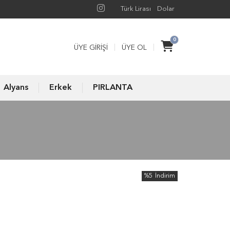
Türk Lirası
Dolar
0
ÜYE GIRIŞI
ÜYE OL
Alyans
Erkek
PIRLANTA
%5
İndirim