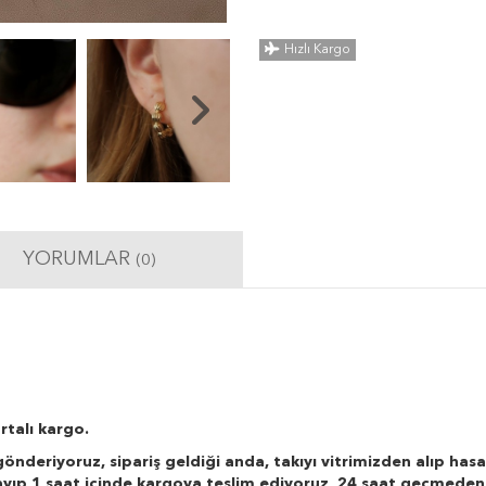
Hızlı Kargo
YORUMLAR
(0)
rtalı kargo.
önderiyoruz, sipariş geldiği anda, takıyı vitrimizden alıp hasa
layıp 1 saat içinde kargoya teslim ediyoruz, 24 saat geçmeden