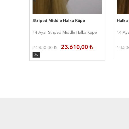
Striped Middle Halka Küpe
Halka
14 Ayar Striped Middle Halka Küpe
14 Aya
00
23.610,00
24.850,00
10.50
%5