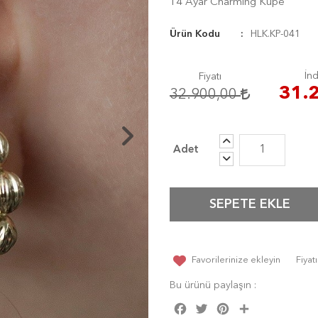
14 Ayar Charming Küpe
Ürün Kodu
HLK.KP-041
İnd
Fiyatı
31.
32.900,00
SEPETE EKLE
Favorilerinize ekleyin
Fiya
Bu ürünü paylaşın :
Facebook
Twitter
Pinterest
Share