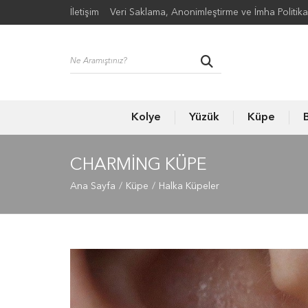
İletişim
Veri Saklama, Anonimleştirme ve İmha Politika
Kolye
Yüzük
Küpe
B
CHARMING KÜPE
Ana Sayfa
Küpe
Halka Küpeler