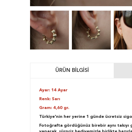
ÜRÜN BILGISI
Ayar: 14 Ayar
Renk: Sarı
Gram: 4,60 gr.
Türkiye'nin her yerine 1 günde ücretsiz sigo
Fotoğrafta gördüğünüz birebir aynı takıyı g
yaparak, sürpriz hediyemizle birlikte hazır