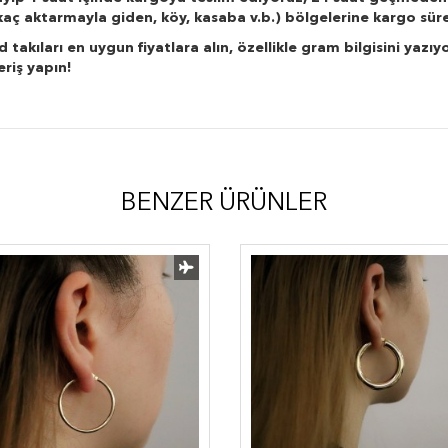
r kaç aktarmayla giden, köy, kasaba v.b.) bölgelerine kargo süre
kıları en uygun fiyatlara alın, özellikle gram bilgisini yazıyo
eriş yapın!
BENZER ÜRÜNLER