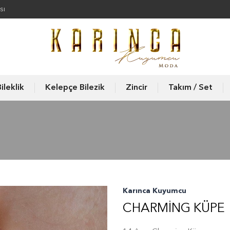
sı
ileklik
Kelepçe Bilezik
Zincir
Takım / Set
Karınca Kuyumcu
CHARMING KÜPE