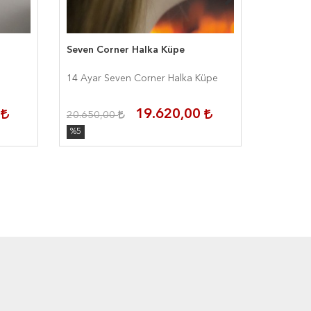
Seven Corner Halka Küpe
Carré D
14 Ayar Seven Corner Halka Küpe
14 Ayar 
0
19.620,00
20.650,00
24.500,
%5
%5