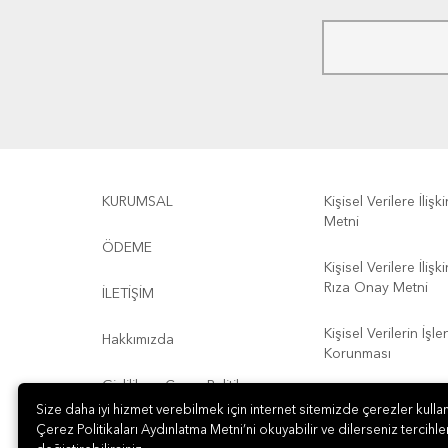
KURUMSAL
Kişisel Verilere İliş
Metni
ÖDEME
Kişisel Verilere İliş
Rıza Onay Metni
İLETİŞİM
Kişisel Verilerin İşl
Hakkımızda
Korunması
Gizlilik ve Çerez Politikası
Kullanım Koşulları
Size daha iyi hizmet verebilmek için internet sitemizde çerezler kullan
Çerez Politikaları Aydınlatma Metni’ni okuyabilir ve dilerseniz tercihler