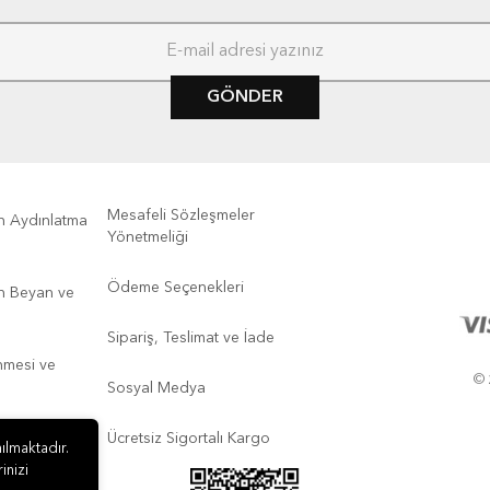
GÖNDER
Mesafeli Sözleşmeler
kin Aydınlatma
Yönetmeliği
Ödeme Seçenekleri
kin Beyan ve
Sipariş, Teslimat ve İade
enmesi ve
© 
Sosyal Medya
Ücretsiz Sigortalı Kargo
ılmaktadır.
inizi