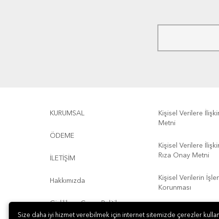
KURUMSAL
Kişisel Verilere İliş
Metni
ÖDEME
Kişisel Verilere İliş
Rıza Onay Metni
İLETİŞİM
Kişisel Verilerin İşl
Hakkımızda
Korunması
Gizlilik ve Çerez Politikası
Kullanım Koşulları
Size daha iyi hizmet verebilmek için internet sitemizde çerezler kullan