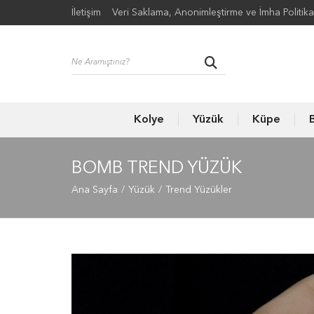
İletişim
Veri Saklama, Anonimleştirme ve İmha Politika
Kolye
Yüzük
Küpe
B
BOMB TREND YÜZÜK
Ana Sayfa
Yüzük
Trend Yüzükler