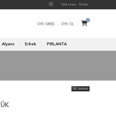
Türk Lirası
Dolar
0
ÜYE GIRIŞI
ÜYE OL
Alyans
Erkek
PIRLANTA
%5
İndirim
ZÜK