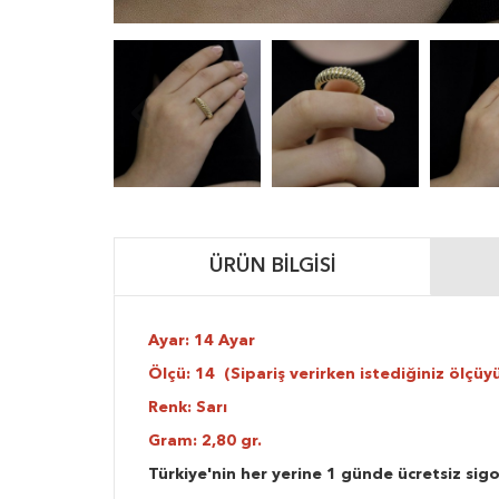
ÜRÜN BILGISI
Ayar: 14 Ayar
Ölçü: 14 (Sipariş verirken istediğiniz ölçüyü
Renk: Sarı
Gram: 2,80 gr.
Türkiye'nin her yerine 1 günde ücretsiz sigo