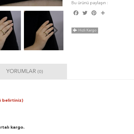
Bu ürünü paylaşın :
Facebook
Twitter
Pinterest
Share
Hızlı Kargo
YORUMLAR
(0)
 belirtiniz)
rtalı kargo.