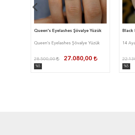
Queen's Eyelashes Şövalye Yüzük
Black 
ük
Queen's Eyelashes Şövalye Yüzük
14 Aya
00
27.080,00
28.500,00
22.13
%5
%5