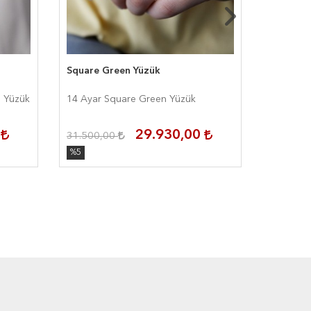
Square Green Yüzük
Stony D
ı Yüzük
14 Ayar Square Green Yüzük
14 Ayar 
0
29.930,00
31.500,00
31.880,
%5
%5