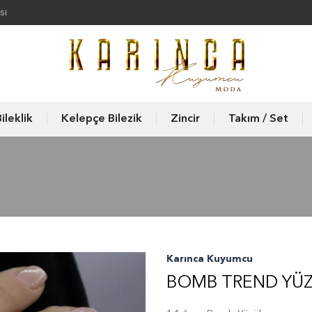
sı
ileklik
Kelepçe Bilezik
Zincir
Takım / Set
Karınca Kuyumcu
BOMB TREND YÜ