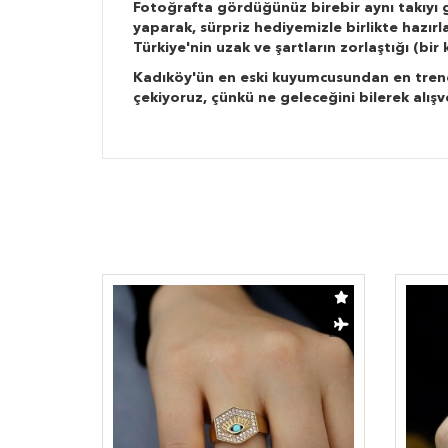
Fotoğrafta gördüğünüz birebir aynı takıyı g
yaparak, sürpriz hediyemizle birlikte hazır
Türkiye'nin uzak ve şartların zorlaştığı (bi
Kadıköy'ün en eski kuyumcusundan en trend ta
çekiyoruz, çünkü ne geleceğini bilerek alışv