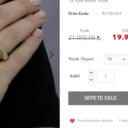
14 Ayar Bomb Yüzük
Ürün Kodu
TR.YZK-003
İnd
Fiyatı
19.
21.000,00
Yüzük Ölçüsü
SEPETE EKLE
Favorilerinize ekleyin
Fiya