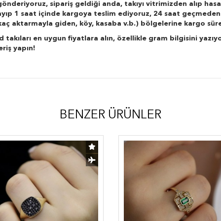
önderiyoruz, sipariş geldiği anda, takıyı vitrimizden alıp hasa
layıp 1 saat içinde kargoya teslim ediyoruz, 24 saat geçmeden
r kaç aktarmayla giden, köy, kasaba v.b.) bölgelerine kargo süre
kıları en uygun fiyatlara alın, özellikle gram bilgisini yazıyo
eriş yapın!
BENZER ÜRÜNLER