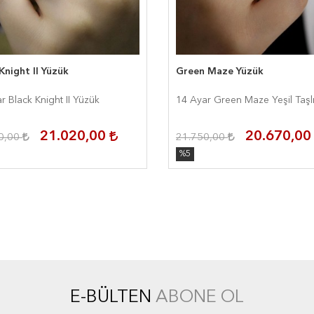
Knight II Yüzük
Green Maze Yüzük
r Black Knight II Yüzük
14 Ayar Green Maze Yeşil Taşl
21.020,00
20.670,0
0,00
21.750,00
%5
E-BÜLTEN
ABONE OL