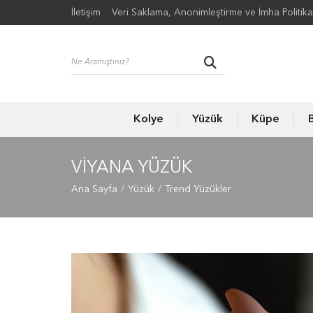
İletişim
Veri Saklama, Anonimleştirme ve İmha Politika
Kolye
Yüzük
Küpe
B
VIYANA YÜZÜK
Ana Sayfa
Yüzük
Trend Yüzükler