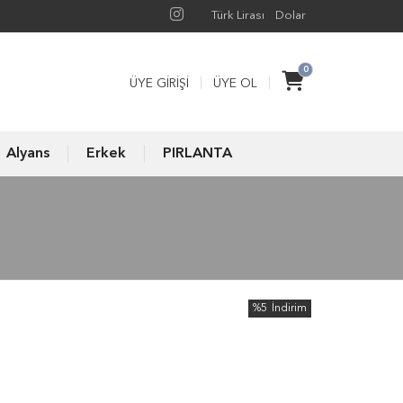
Türk Lirası
Dolar
0
ÜYE GIRIŞI
ÜYE OL
Alyans
Erkek
PIRLANTA
%5
İndirim