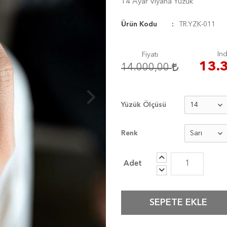
14 Ayar Viyana Yüzük
Ürün Kodu
TR.YZK-011
İnd
Fiyatı
13.
14.000,00
Yüzük Ölçüsü
Renk
SEPETE EKLE