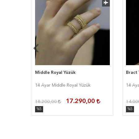
e Yüzük
Middle Royal Yüzük
Bract
 Yüzük
14 Ayar Middle Royal Yüzük
14 Aya
00
17.290,00
18.200,00
14.00
%5
%5