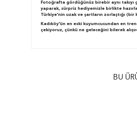
Fotoğrafta gördüğünüz birebir aynı takıyı g
yaparak, sürpriz hediyemizle birlikte hazır
Türkiye'nin uzak ve şartların zorlaştığı (bi
Kadıköy'ün en eski kuyumcusundan en trend ta
çekiyoruz, çünkü ne geleceğini bilerek alışv
BU ÜR