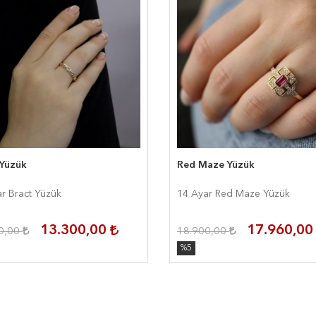
 Yüzük
Red Maze Yüzük
r Bract Yüzük
14 Ayar Red Maze Yüzük
13.300,00
17.960,0
0,00
18.900,00
%5