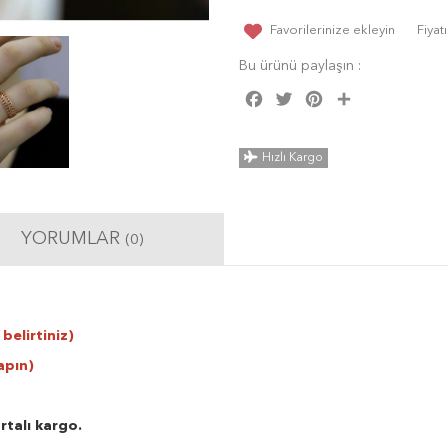
Favorilerinize ekleyin
Fiya
Bu ürünü paylaşın :
Facebook
Twitter
Pinterest
Share
Hızlı Kargo
YORUMLAR
(0)
belirtiniz)
apın)
rtalı kargo.