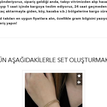
önderiyoruz, sipariş geldiği anda, takıyı vitrimizden alıp hasa
layıp 1 saat içinde kargoya teslim ediyoruz, 24 saat geçmeden
r kaç aktarmayla giden, köy, kasaba v.b.) bölgelerine kargo süre
kıları en uygun fiyatlara alın, özellikle gram bilgisini yazıyo
eriş yapın!
ÜN AŞAĞIDAKILERLE SET OLUŞTURMA