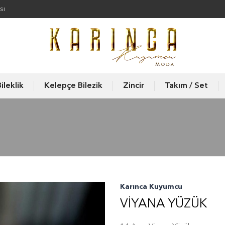
sı
ileklik
Kelepçe Bilezik
Zincir
Takım / Set
Karınca Kuyumcu
VIYANA YÜZÜK