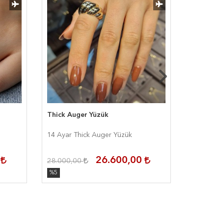
Thick Auger Yüzük
Zirconia
14 Ayar Thick Auger Yüzük
14 Ayar 
0
26.600,00
28.000,00
15.750,
%5
%5