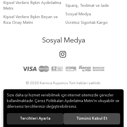
Kişisel Verilere İlişkin Aydınlatma
Sipariş, Teslimat ve İade
Metni
Sosyal Medya
Kişisel Verilere İlişkin Beyan ve
Rıza Onay Metni
Ücretsiz Sigortalı Kargo
Sosyal Medya
© 2020 Karınca Kuyumcu Tüm hakları saklıdır.
Size daha iyi hizmet verebilmek için internet sitemizde çerezler
kullanılmaktadır. Çerez Politikaları Aydınlatma Metni’ni okuyabilir ve
dilerseniz tercihlerinizi değiştirebilirsiniz.
Tercihleri Ayarla
Tümünü Kabul Et