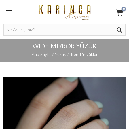
0
WIDE MIRROR YÜZÜK
Ana Sayfa
Yüzük
Trend Yüzükler