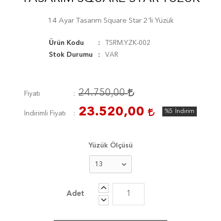
14 Ayar Tasarım Square Star 2'li Yüzük
Ürün Kodu
TSRM.YZK-002
Stok Durumu
VAR
24.750,00
Fiyatı
23.520,00
%5
İndirim
İndirimli Fiyatı
Yüzük Ölçüsü