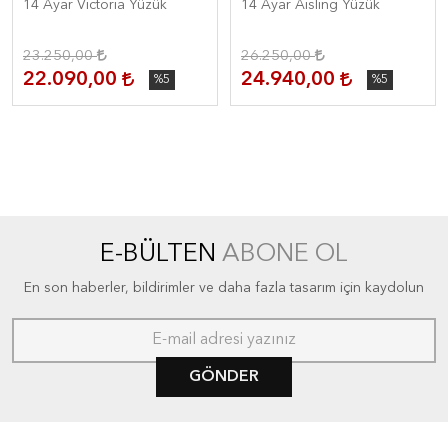
14 Ayar Victoria Yüzük
14 Ayar Aisling Yüzük
23.250,00
26.250,00
22.090,00
24.940,00
%5
%5
E-BÜLTEN
ABONE OL
En son haberler, bildirimler ve daha fazla tasarım için kaydolun
GÖNDER