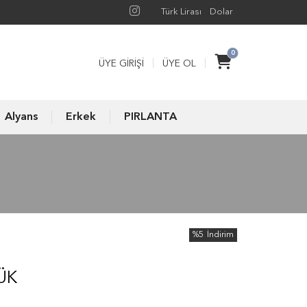
Türk Lirası
Dolar
0
ÜYE GIRIŞI
ÜYE OL
Alyans
Erkek
PIRLANTA
%5
İndirim
ÜK