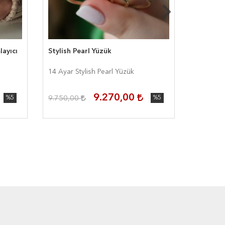
ayıcı
Stylish Pearl Yüzük
Minimal 
14 Ayar Stylish Pearl Yüzük
14 Ayar 
9.270,00
%5
9.750,00
%5
9.000,0