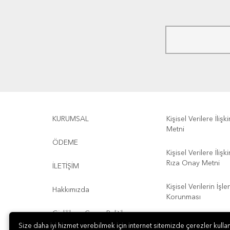
KURUMSAL
Kişisel Verilere İliş
Metni
ÖDEME
Kişisel Verilere İliş
Rıza Onay Metni
İLETİŞİM
Kişisel Verilerin İşl
Hakkımızda
Korunması
Gizlilik ve Çerez Politikası
Kullanım Koşulları
Size daha iyi hizmet verebilmek için internet sitemizde çerezler kullan