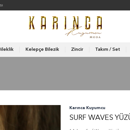
sı
ileklik
Kelepçe Bilezik
Zincir
Takım / Set
Karınca Kuyumcu
SURF WAVES YÜZ