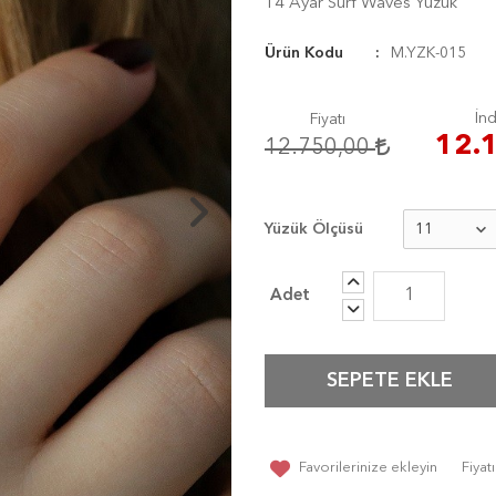
14 Ayar Surf Waves Yüzük
Ürün Kodu
M.YZK-015
İnd
Fiyatı
12.
12.750,00
Yüzük Ölçüsü
SEPETE EKLE
Favorilerinize ekleyin
Fiya