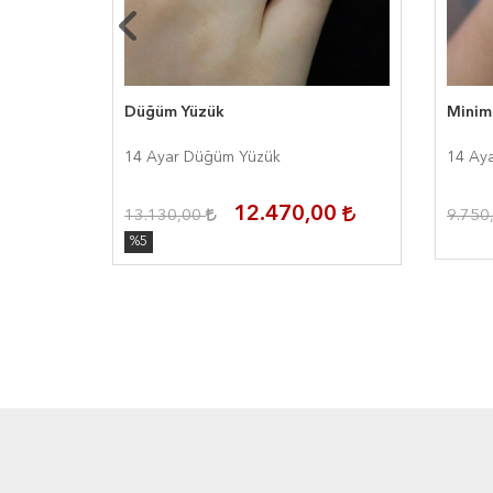
Düğüm Yüzük
Minim
14 Ayar Düğüm Yüzük
14 Aya
0
12.470,00
%5
13.130,00
9.750
%5