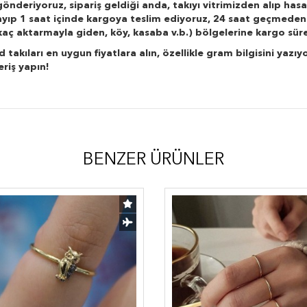
önderiyoruz, sipariş geldiği anda, takıyı vitrimizden alıp hasa
layıp 1 saat içinde kargoya teslim ediyoruz, 24 saat geçmeden
r kaç aktarmayla giden, köy, kasaba v.b.) bölgelerine kargo süre
kıları en uygun fiyatlara alın, özellikle gram bilgisini yazıyo
eriş yapın!
BENZER ÜRÜNLER