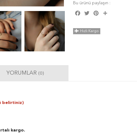
Bu ürünü paylaşın :
Facebook
Twitter
Pinterest
Share
Hızlı Kargo
YORUMLAR
(0)
 belirtiniz)
rtalı kargo.