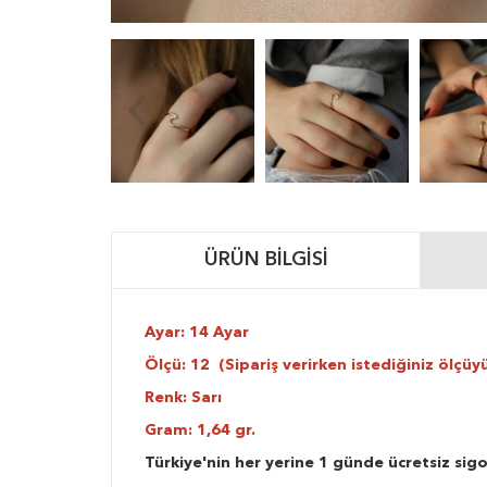
ÜRÜN BILGISI
Ayar: 14 Ayar
Ölçü: 12 (Sipariş verirken istediğiniz ölçüyü
Renk: Sarı
Gram: 1,64 gr.
Türkiye'nin her yerine 1 günde ücretsiz sigo