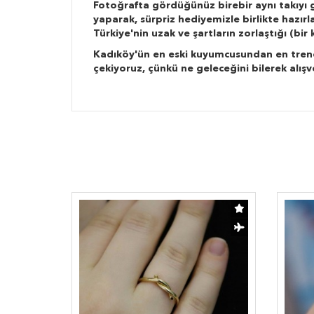
Fotoğrafta gördüğünüz birebir aynı takıyı g
yaparak, sürpriz hediyemizle birlikte hazır
Türkiye'nin uzak ve şartların zorlaştığı (bi
Kadıköy'ün en eski kuyumcusundan en trend ta
çekiyoruz, çünkü ne geleceğini bilerek alışv