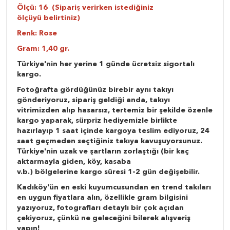
Ölçü: 16 (Sipariş verirken istediğiniz
ölçüyü belirtiniz)
Renk: Rose
Gram: 1,40 gr.
Türkiye'nin her yerine 1 günde ücretsiz sigortalı
kargo.
Fotoğrafta gördüğünüz birebir aynı takıyı
gönderiyoruz, sipariş geldiği anda, takıyı
vitrimizden alıp hasarsız, tertemiz bir şekilde özenle
kargo yaparak, sürpriz hediyemizle birlikte
hazırlayıp 1 saat içinde kargoya teslim ediyoruz, 24
saat geçmeden seçtiğiniz takıya kavuşuyorsunuz.
Türkiye'nin uzak ve şartların zorlaştığı (bir kaç
aktarmayla giden, köy, kasaba
v.b.) bölgelerine kargo süresi 1-2 gün değişebilir.
Kadıköy'ün en eski kuyumcusundan en trend takıları
en uygun fiyatlara alın, özellikle gram bilgisini
yazıyoruz, fotografları detaylı bir çok açıdan
çekiyoruz, çünkü ne geleceğini bilerek alışveriş
yapın!