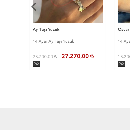
Yüzük
Ay Taşı Yüzük
Oscar
umn ll
14 Ayar Ay Taşı Yüzük
14 Ay
00
27.270,00
28.700,00
18.20
%5
%5