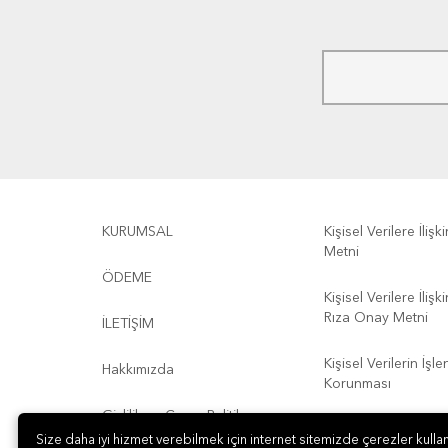
KURUMSAL
Kişisel Verilere İliş
Metni
ÖDEME
Kişisel Verilere İliş
Rıza Onay Metni
İLETİŞİM
Kişisel Verilerin İşl
Hakkımızda
Korunması
Gizlilik ve Çerez Politikası
Kullanım Koşulları
Size daha iyi hizmet verebilmek için internet sitemizde çerezler kullan