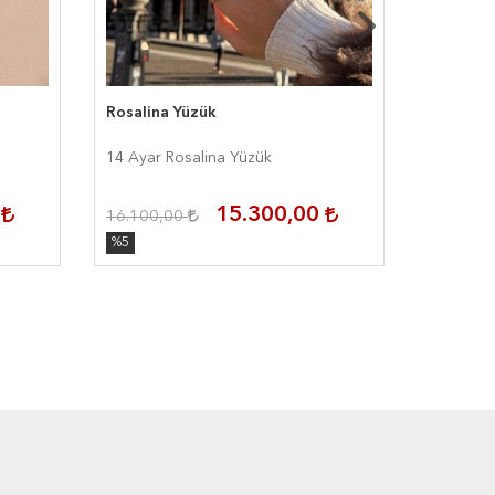
Rosalina Yüzük
Style Ha
14 Ayar Rosalina Yüzük
14 Ayar S
0
15.300,00
16.100,00
22.750,
%5
%5