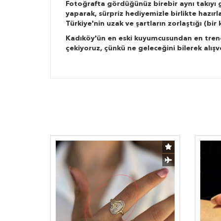
Fotoğrafta gördüğünüz birebir aynı takıyı g
yaparak, sürpriz hediyemizle birlikte hazır
Türkiye'nin uzak ve şartların zorlaştığı (bi
Kadıköy'ün en eski kuyumcusundan en trend ta
çekiyoruz, çünkü ne geleceğini bilerek alışv