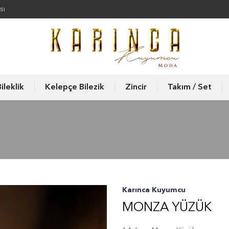
sı
ileklik
Kelepçe Bilezik
Zincir
Takım / Set
Karınca Kuyumcu
MONZA YÜZÜK