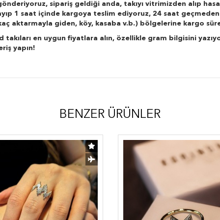
önderiyoruz, sipariş geldiği anda, takıyı vitrimizden alıp hasa
layıp 1 saat içinde kargoya teslim ediyoruz, 24 saat geçmeden
r kaç aktarmayla giden, köy, kasaba v.b.) bölgelerine kargo süre
kıları en uygun fiyatlara alın, özellikle gram bilgisini yazıyo
eriş yapın!
BENZER ÜRÜNLER