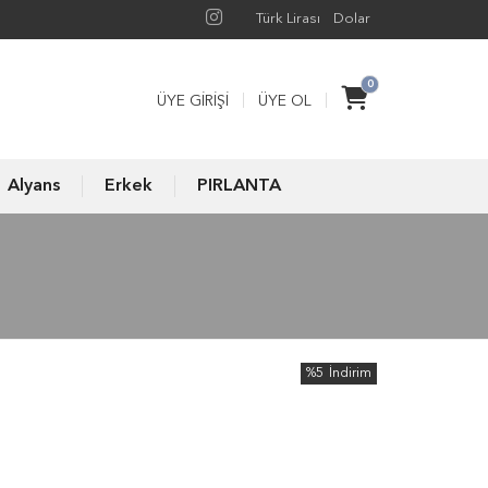
Türk Lirası
Dolar
0
ÜYE GIRIŞI
ÜYE OL
Alyans
Erkek
PIRLANTA
%5
İndirim