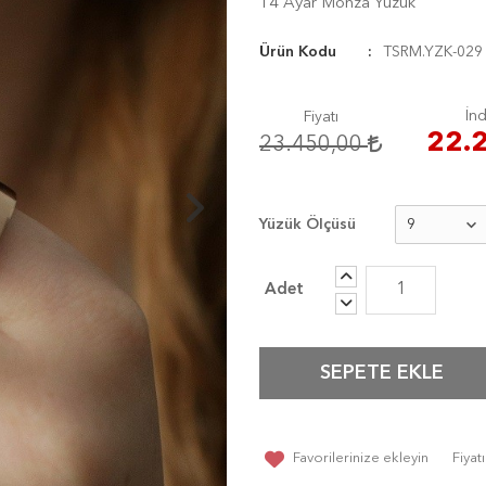
14 Ayar Monza Yüzük
Ürün Kodu
TSRM.YZK-029
İnd
Fiyatı
22.
23.450,00
Yüzük Ölçüsü
SEPETE EKLE
Favorilerinize ekleyin
Fiya