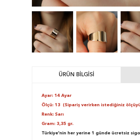
ÜRÜN BILGISI
Ayar: 14 Ayar
Ölçü: 13 (Sipariş verirken istediğiniz ölçüyü
Renk: Sarı
Gram: 3,35 gr.
Türkiye'nin her yerine 1 günde ücretsiz sigo