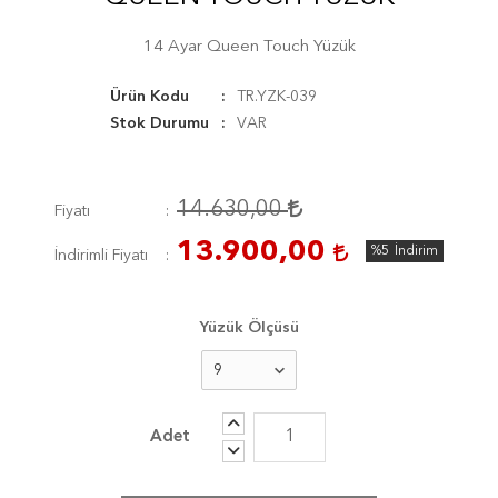
14 Ayar Queen Touch Yüzük
Ürün Kodu
TR.YZK-039
Stok Durumu
VAR
14.630,00
Fiyatı
13.900,00
%5
İndirim
İndirimli Fiyatı
Yüzük Ölçüsü