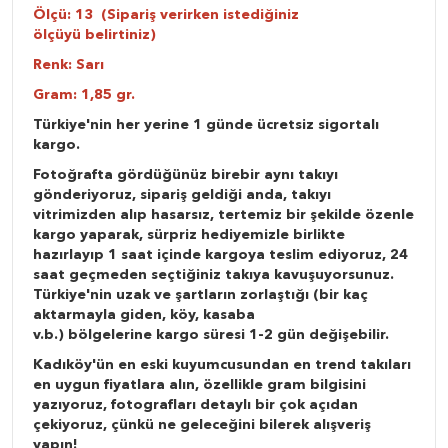
Ölçü: 13 (Sipariş verirken istediğiniz
ölçüyü belirtiniz)
Renk: Sarı
Gram: 1,85 gr.
Türkiye'nin her yerine 1 günde ücretsiz sigortalı
kargo.
Fotoğrafta gördüğünüz birebir aynı takıyı
gönderiyoruz, sipariş geldiği anda, takıyı
vitrimizden alıp hasarsız, tertemiz bir şekilde özenle
kargo yaparak, sürpriz hediyemizle birlikte
hazırlayıp 1 saat içinde kargoya teslim ediyoruz, 24
saat geçmeden seçtiğiniz takıya kavuşuyorsunuz.
Türkiye'nin uzak ve şartların zorlaştığı (bir kaç
aktarmayla giden, köy, kasaba
v.b.) bölgelerine kargo süresi 1-2 gün değişebilir.
Kadıköy'ün en eski kuyumcusundan en trend takıları
en uygun fiyatlara alın, özellikle gram bilgisini
yazıyoruz, fotografları detaylı bir çok açıdan
çekiyoruz, çünkü ne geleceğini bilerek alışveriş
yapın!