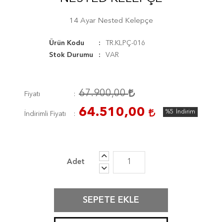
14 Ayar Nested Kelepçe
Ürün Kodu
TR.KLPÇ-016
Stok Durumu
VAR
67.900,00
Fiyatı
64.510,00
%5
İndirim
İndirimli Fiyatı
SEPETE EKLE