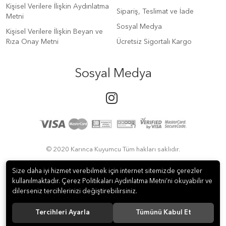
Kişisel Verilere İlişkin Aydınlatma
Sipariş, Teslimat ve İade
Metni
Sosyal Medya
Kişisel Verilere İlişkin Beyan ve
Rıza Onay Metni
Ücretsiz Sigortalı Kargo
Sosyal Medya
© 2020 Karınca Kuyumcu Tüm hakları saklıdır.
Size daha iyi hizmet verebilmek için internet sitemizde çerezler
kullanılmaktadır. Çerez Politikaları Aydınlatma Metni’ni okuyabilir ve
dilerseniz tercihlerinizi değiştirebilirsiniz.
Tercihleri Ayarla
Tümünü Kabul Et