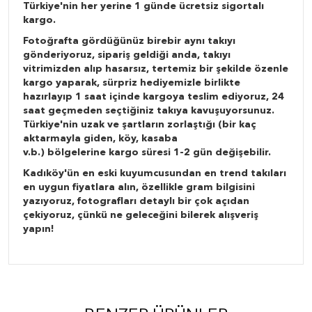
Türkiye'nin her yerine 1 günde ücretsiz sigortalı
kargo.
Fotoğrafta gördüğünüz birebir aynı takıyı
gönderiyoruz, sipariş geldiği anda, takıyı
vitrimizden alıp hasarsız, tertemiz bir şekilde özenle
kargo yaparak, sürpriz hediyemizle birlikte
hazırlayıp 1 saat içinde kargoya teslim ediyoruz, 24
saat geçmeden seçtiğiniz takıya kavuşuyorsunuz.
Türkiye'nin uzak ve şartların zorlaştığı (bir kaç
aktarmayla giden, köy, kasaba
v.b.) bölgelerine kargo süresi 1-2 gün değişebilir.
Kadıköy'ün en eski kuyumcusundan en trend takıları
en uygun fiyatlara alın, özellikle gram bilgisini
yazıyoruz, fotografları detaylı bir çok açıdan
çekiyoruz, çünkü ne geleceğini bilerek alışveriş
yapın!