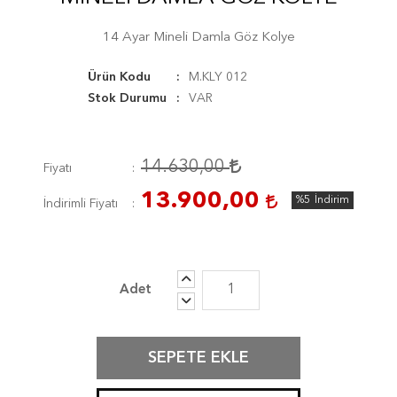
14 Ayar Mineli Damla Göz Kolye
Ürün Kodu
M.KLY 012
Stok Durumu
VAR
14.630,00
Fiyatı
13.900,00
%5
İndirim
İndirimli Fiyatı
SEPETE EKLE