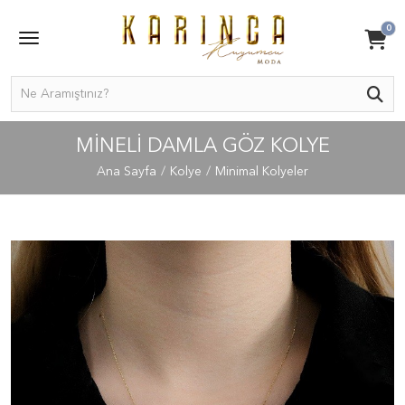
0
MINELI DAMLA GÖZ KOLYE
Ana Sayfa
Kolye
Minimal Kolyeler