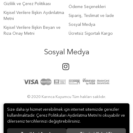
Gizlilik ve Çerez Politikası
Ödeme Seçenekleri
Kişisel Verilere İlişkin Aydınlatma
Sipariş, Teslimat ve İade
Metni
Sosyal Medya
Kişisel Verilere İlişkin Beyan ve
Rıza Onay Metni
Ücretsiz Sigortalı Kargo
Sosyal Medya
© 2020 Karınca Kuyumcu Tüm hakları saklıdır.
Size daha iyi hizmet verebilmek için internet sitemizde çerezler
kullanılmaktadır. Çerez Politikaları Aydınlatma Metni’ni okuyabilir ve
dilerseniz tercihlerinizi değiştirebilirsiniz.