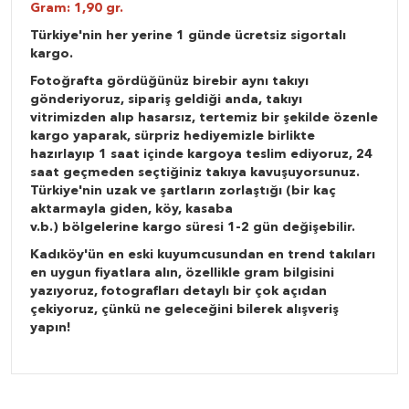
Gram: 1,90 gr.
Türkiye'nin her yerine 1 günde ücretsiz sigortalı
kargo.
Fotoğrafta gördüğünüz birebir aynı takıyı
gönderiyoruz, sipariş geldiği anda, takıyı
vitrimizden alıp hasarsız, tertemiz bir şekilde özenle
kargo yaparak, sürpriz hediyemizle birlikte
hazırlayıp 1 saat içinde kargoya teslim ediyoruz, 24
saat geçmeden seçtiğiniz takıya kavuşuyorsunuz.
Türkiye'nin uzak ve şartların zorlaştığı (bir kaç
aktarmayla giden, köy, kasaba
v.b.) bölgelerine kargo süresi 1-2 gün değişebilir.
Kadıköy'ün en eski kuyumcusundan en trend takıları
en uygun fiyatlara alın, özellikle gram bilgisini
yazıyoruz, fotografları detaylı bir çok açıdan
çekiyoruz, çünkü ne geleceğini bilerek alışveriş
yapın!