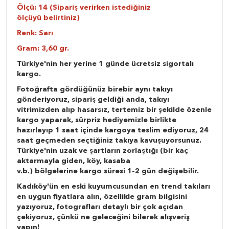
Ölçü: 14 (Sipariş verirken istediğiniz
ölçüyü belirtiniz)
Renk: Sarı
Gram: 3,60 gr.
Türkiye'nin her yerine 1 günde ücretsiz sigortalı
kargo.
Fotoğrafta gördüğünüz birebir aynı takıyı
gönderiyoruz, sipariş geldiği anda, takıyı
vitrimizden alıp hasarsız, tertemiz bir şekilde özenle
kargo yaparak, sürpriz hediyemizle birlikte
hazırlayıp 1 saat içinde kargoya teslim ediyoruz, 24
saat geçmeden seçtiğiniz takıya kavuşuyorsunuz.
Türkiye'nin uzak ve şartların zorlaştığı (bir kaç
aktarmayla giden, köy, kasaba
v.b.) bölgelerine kargo süresi 1-2 gün değişebilir.
Kadıköy'ün en eski kuyumcusundan en trend takıları
en uygun fiyatlara alın, özellikle gram bilgisini
yazıyoruz, fotografları detaylı bir çok açıdan
çekiyoruz, çünkü ne geleceğini bilerek alışveriş
yapın!