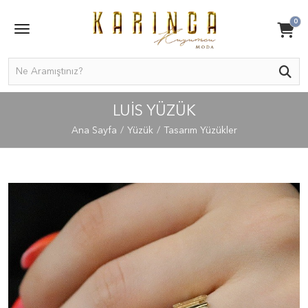
0
LUIS YÜZÜK
Ana Sayfa
Yüzük
Tasarım Yüzükler