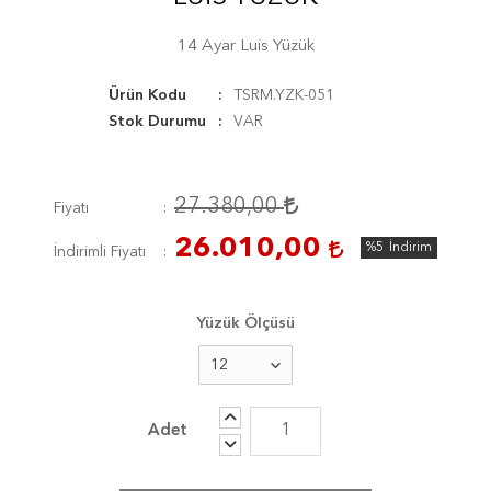
14 Ayar Luis Yüzük
Ürün Kodu
TSRM.YZK-051
Stok Durumu
VAR
27.380,00
Fiyatı
26.010,00
%5
İndirim
İndirimli Fiyatı
Yüzük Ölçüsü