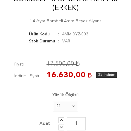
(ERKEK)
14 Ayar Bombeli 4mm Beyaz Alyans
Ürün Kodu
4MM.BYZ-003
Stok Durumu
VAR
17.500,00
Fiyatı
16.630,00
%5
İndirim
İndirimli Fiyatı
Yüzük Ölçüsü