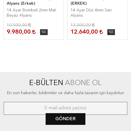
Alyans (Erkek)
(ERKEK)
14 Ayar Bombeli 2mm Mat
14 Ayar Düz 4mm Sarı
Beyaz Alyans
Alyans
10.500,00
13.300,00
9.980,00
12.640,00
%5
%5
E-BÜLTEN
ABONE OL
En son haberler, bildirimler ve daha fazla tasarım için kaydolun
GÖNDER