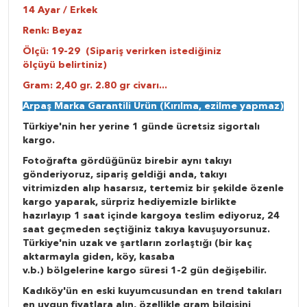
14 Ayar / Erkek
Renk: Beyaz
Ölçü: 19-29 (Sipariş verirken istediğiniz
ölçüyü belirtiniz)
Gram: 2,40 gr. 2.80 gr civarı...
Arpaş Marka Garantili Ürün (Kırılma, ezilme yapmaz)
Türkiye'nin her yerine 1 günde ücretsiz sigortalı
kargo.
Fotoğrafta gördüğünüz birebir aynı takıyı
gönderiyoruz, sipariş geldiği anda, takıyı
vitrimizden alıp hasarsız, tertemiz bir şekilde özenle
kargo yaparak, sürpriz hediyemizle birlikte
hazırlayıp 1 saat içinde kargoya teslim ediyoruz, 24
saat geçmeden seçtiğiniz takıya kavuşuyorsunuz.
Türkiye'nin uzak ve şartların zorlaştığı (bir kaç
aktarmayla giden, köy, kasaba
v.b.) bölgelerine kargo süresi 1-2 gün değişebilir.
Kadıköy'ün en eski kuyumcusundan en trend takıları
en uygun fiyatlara alın, özellikle gram bilgisini