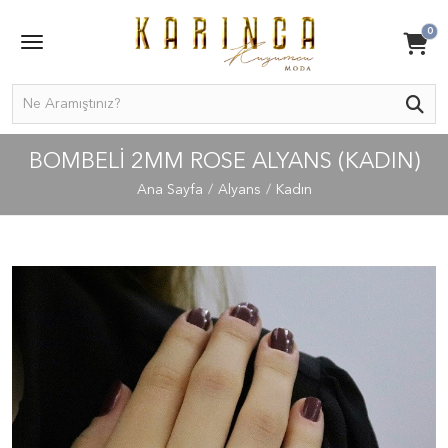
0
BOMBELI 2MM ROSE ALYANS (KADIN)
Ana Sayfa
Alyans
Kadın