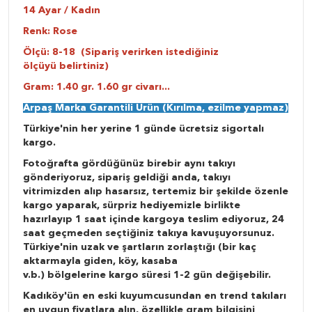
14 Ayar / Kadın
Renk: Rose
Ölçü: 8-18 (Sipariş verirken istediğiniz
ölçüyü belirtiniz)
Gram: 1.40 gr. 1.60 gr civarı...
Arpaş Marka Garantili Ürün (Kırılma, ezilme yapmaz)
Türkiye'nin her yerine 1 günde ücretsiz sigortalı
kargo.
Fotoğrafta gördüğünüz birebir aynı takıyı
gönderiyoruz, sipariş geldiği anda, takıyı
vitrimizden alıp hasarsız, tertemiz bir şekilde özenle
kargo yaparak, sürpriz hediyemizle birlikte
hazırlayıp 1 saat içinde kargoya teslim ediyoruz, 24
saat geçmeden seçtiğiniz takıya kavuşuyorsunuz.
Türkiye'nin uzak ve şartların zorlaştığı (bir kaç
aktarmayla giden, köy, kasaba
v.b.) bölgelerine kargo süresi 1-2 gün değişebilir.
Kadıköy'ün en eski kuyumcusundan en trend takıları
en uygun fiyatlara alın, özellikle gram bilgisini