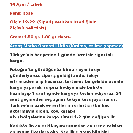
14 Ayar / Erkek
Renk: Rose
Ölçü: 19-29 (Sipariş verirken istediğiniz
ölçüyü belirtiniz)
Gram: 1.50 gr. 1.80 gr civarı...
Arpaş Marka Garantili Ürün (Kırılma, ezilme yapmaz)
Türkiye'nin her yerine 1 günde ücretsiz sigortalı
kargo.
Fotoğrafta gördüğünüz birebir aynı takıyı
gönderiyoruz, sipariş geldiği anda, takıyı
vitrimizden alıp hasarsız, tertemiz bir şekilde özenle
kargo yaparak, sürpriz hediyemizle birlikte
hazırlayıp 1 saat içinde kargoya teslim ediyoruz, 24
saat geçmeden seçtiğiniz takıya kavuşuyorsunuz.
Türkiye'nin uzak ve şartların zorlaştığı (bir kaç
aktarmayla giden, köy, kasaba
v.b.) bölgelerine kargo süresi 1-2 gün değişebilir.
Kadıköy'ün en eski kuyumcusundan en trend takıları
en uygun fiyatlara alın, özellikle gram bilgisini