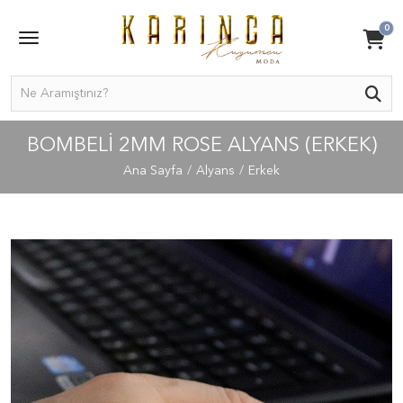
0
BOMBELI 2MM ROSE ALYANS (ERKEK)
Ana Sayfa
Alyans
Erkek