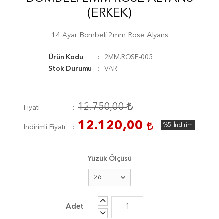
(ERKEK)
14 Ayar Bombeli 2mm Rose Alyans
Ürün Kodu
2MM.ROSE-005
Stok Durumu
VAR
12.750,00
Fiyatı
12.120,00
%5
İndirim
İndirimli Fiyatı
Yüzük Ölçüsü