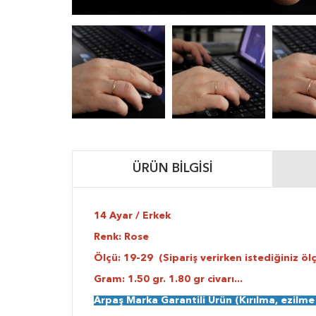
ÜRÜN BILGISI
14 Ayar / Erkek
Renk: Rose
Ölçü: 19-29 (Sipariş verirken istediğiniz ölç
Gram: 1.50 gr. 1.80 gr civarı...
Arpaş Marka Garantili Ürün (Kırılma, ezilm