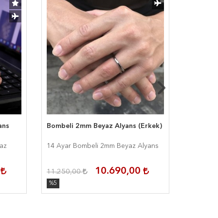
ans
Bombeli 2mm Beyaz Alyans (Erkek)
Düz 4mm
14 Ayar Bombeli 2mm Beyaz Alyans
14 Ayar 
0
10.690,00
11.250,00
14.250,
%5
%5