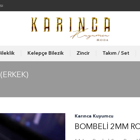
sı
ileklik
Kelepçe Bilezik
Zincir
Takım / Set
(ERKEK)
Karınca Kuyumcu
BOMBELI 2MM RO