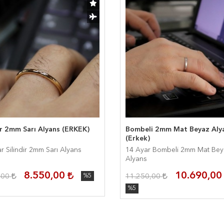
ir 2mm Sarı Alyans (ERKEK)
Bombeli 2mm Mat Beyaz Aly
(Erkek)
r Silindir 2mm Sarı Alyans
14 Ayar Bombeli 2mm Mat Beyaz
Alyans
8.550,00
10.690,0
,00
%5
11.250,00
%5