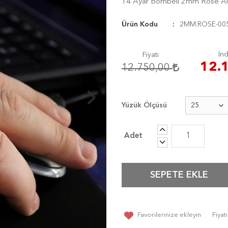
14 Ayar Bombeli 2mm Rose Al
Ürün Kodu
2MM.ROSE-00
İnd
Fiyatı
12.
12.750,00
Yüzük Ölçüsü
SEPETE EKLE
Favorilerinize ekleyin
Fiya