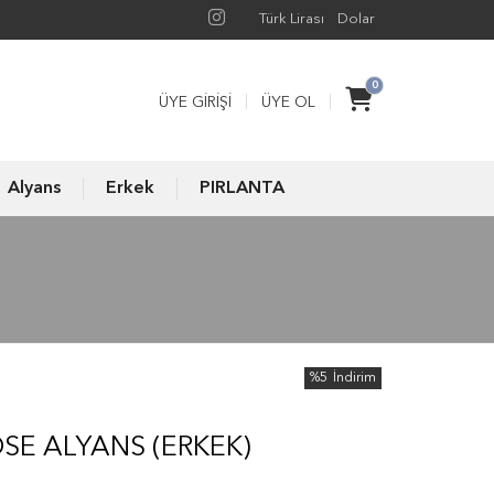
Türk Lirası
Dolar
0
ÜYE GIRIŞI
ÜYE OL
Alyans
Erkek
PIRLANTA
%5
İndirim
SE ALYANS (ERKEK)