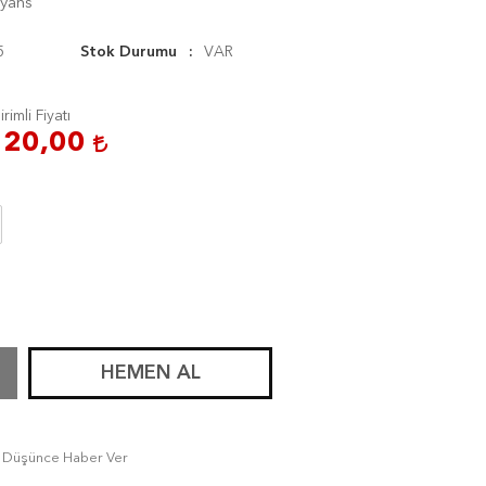
yans
5
Stok Durumu
VAR
irimli Fiyatı
120,00
HEMEN AL
tı Düşünce Haber Ver