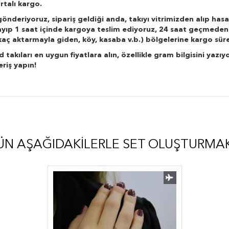
rtalı kargo.
önderiyoruz, sipariş geldiği anda, takıyı vitrimizden alıp hasa
layıp 1 saat içinde kargoya teslim ediyoruz, 24 saat geçmeden
r kaç aktarmayla giden, köy, kasaba v.b.) bölgelerine kargo süre
kıları en uygun fiyatlara alın, özellikle gram bilgisini yazıyo
eriş yapın!
ÜN AŞAĞIDAKILERLE SET OLUŞTURMA