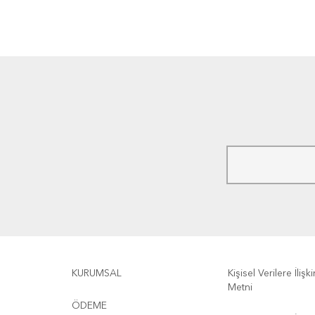
KURUMSAL
Kişisel Verilere İliş
Metni
ÖDEME