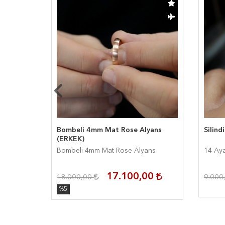
 (Erkek)
Bombeli 4mm Mat Rose Alyans
Silind
(ERKEK)
 Alyans
Bombeli 4mm Mat Rose Alyans
14 Aya
00
17.100,00
18.000,00
9.000
%5