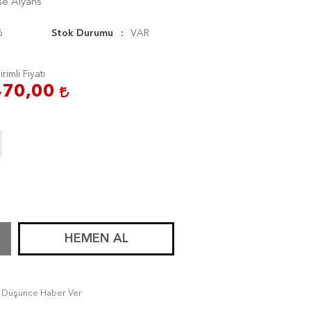
e Alyans
6
Stok Durumu
VAR
irimli Fiyatı
470,00
HEMEN AL
tı Düşünce Haber Ver