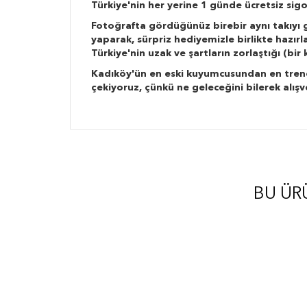
Türkiye'nin her yerine 1 günde ücretsiz sigo
Fotoğrafta gördüğünüz birebir aynı takıyı g
yaparak, sürpriz hediyemizle birlikte hazır
Türkiye'nin uzak ve şartların zorlaştığı (bi
Kadıköy'ün en eski kuyumcusundan en trend ta
çekiyoruz, çünkü ne geleceğini bilerek alışv
BU ÜR