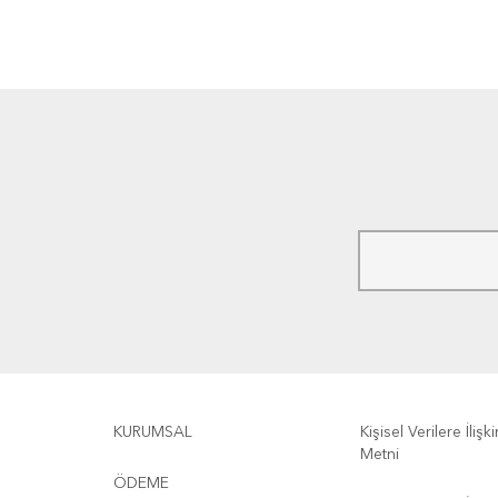
KURUMSAL
Kişisel Verilere İliş
Metni
ÖDEME