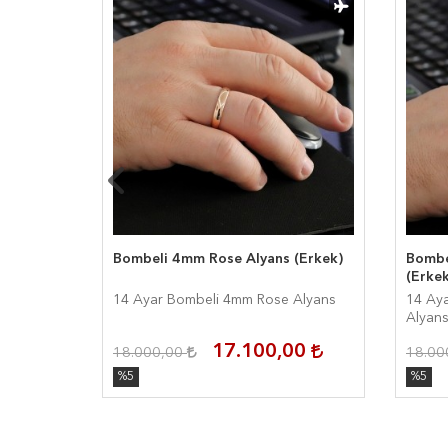
yans
Bombeli 4mm Rose Alyans (Erkek)
Bombe
(Erkek
ans
14 Ayar Bombeli 4mm Rose Alyans
14 Ay
Alyan
00
17.100,00
18.000,00
18.00
%5
%5