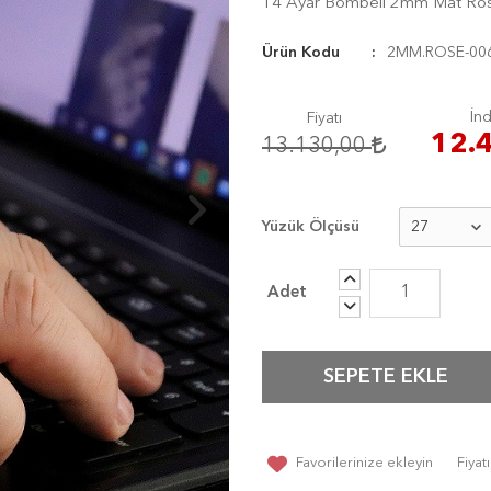
14 Ayar Bombeli 2mm Mat Ros
Ürün Kodu
2MM.ROSE-00
İnd
Fiyatı
12.
13.130,00
Yüzük Ölçüsü
SEPETE EKLE
Favorilerinize ekleyin
Fiya