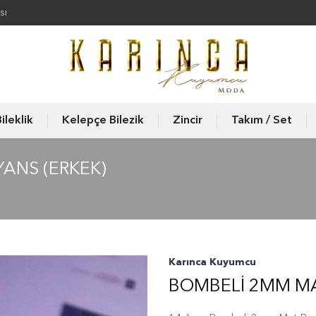
sı
ileklik
Kelepçe Bilezik
Zincir
Takım / Set
ANS (ERKEK)
Karınca Kuyumcu
BOMBELI 2MM MA