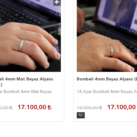
li 4mm Mat Beyaz Alyans
Bombeli 4mm Beyaz Alyans (
)
ar Bombeli 4mm Mat Beyaz
14 Ayar Bombeli 4mm Beyaz A
s
17.100,00
17.100,0
0,00
18.000,00
%5