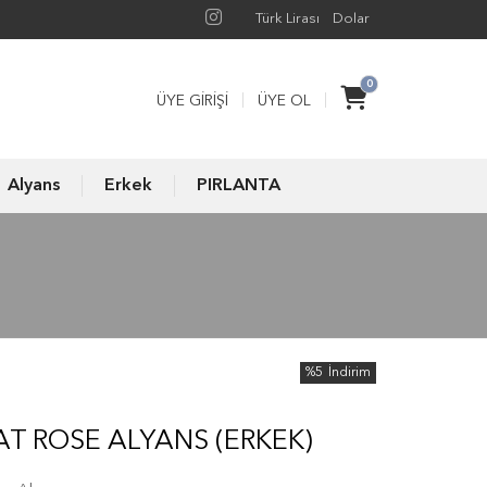
Türk Lirası
Dolar
0
ÜYE GIRIŞI
ÜYE OL
Alyans
Erkek
PIRLANTA
%5
İndirim
T ROSE ALYANS (ERKEK)