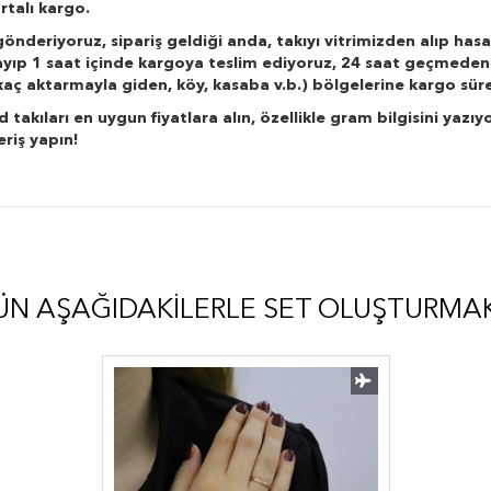
rtalı kargo.
önderiyoruz, sipariş geldiği anda, takıyı vitrimizden alıp hasa
layıp 1 saat içinde kargoya teslim ediyoruz, 24 saat geçmeden
r kaç aktarmayla giden, köy, kasaba v.b.) bölgelerine kargo süre
kıları en uygun fiyatlara alın, özellikle gram bilgisini yazıyo
eriş yapın!
ÜN AŞAĞIDAKILERLE SET OLUŞTURMA