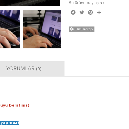
Bu ürünü paylaşın :
Facebook
Twitter
Pinterest
Share
Hızlı Kargo
YORUMLAR
(0)
üyü belirtiniz)
e yapmaz)